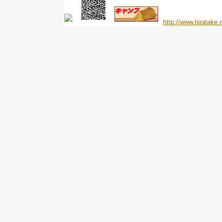
http://www.hiratake.n