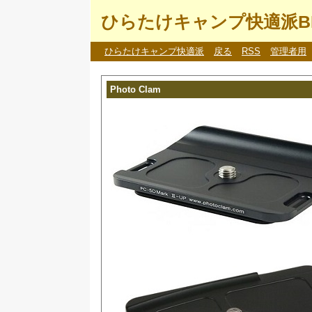
ひらたけキャンプ快適派B
ひらたけキャンプ快適派
戻る
RSS
管理者用
Photo Clam