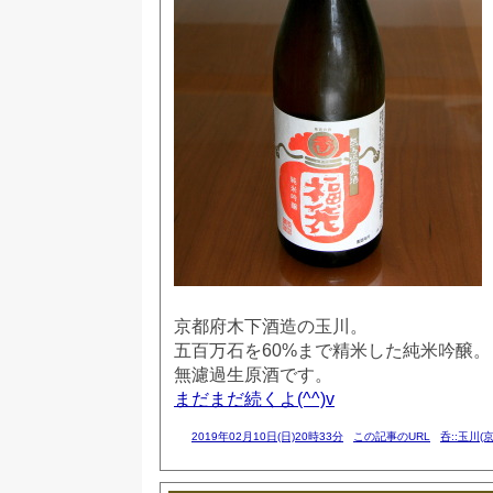
京都府木下酒造の玉川。
五百万石を60%まで精米した純米吟醸。
無濾過生原酒です。
まだまだ続くよ(^^)v
2019年02月10日(日)20時33分
この記事のURL
呑::玉川(