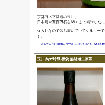
京都府木下酒造の玉川。
日本晴や五百万石を68％まで精米した
火入れなので落ち着いていてシルキーで
す。
2022年03月14日(月)23時40分
この記事のURL
呑::玉川(
玉川 純米吟醸 福袋 無濾過生原酒