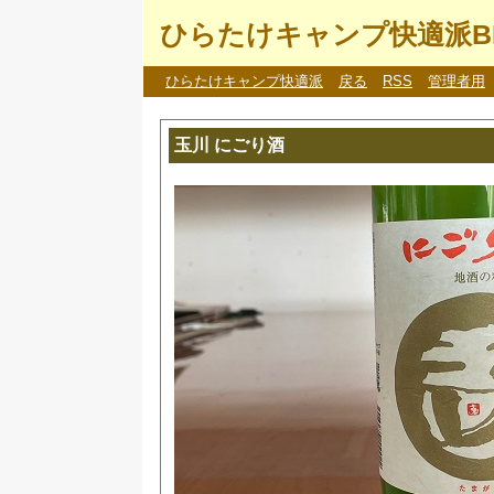
ひらたけキャンプ快適派B
ひらたけキャンプ快適派
戻る
RSS
管理者用
玉川 にごり酒