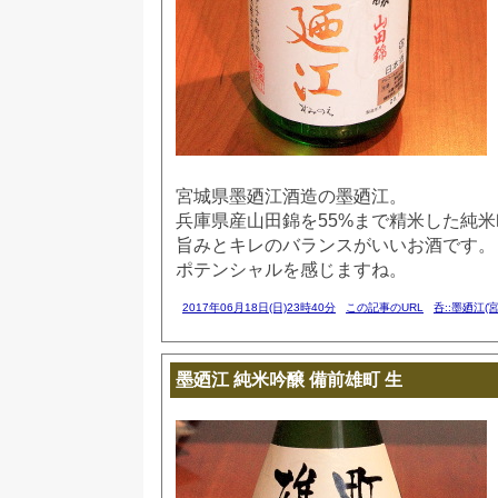
宮城県墨廼江酒造の墨廼江。
兵庫県産山田錦を55%まで精米した純
旨みとキレのバランスがいいお酒です。
ポテンシャルを感じますね。
2017年06月18日(日)23時40分
この記事のURL
呑::墨廼江(宮
墨廼江 純米吟醸 備前雄町 生