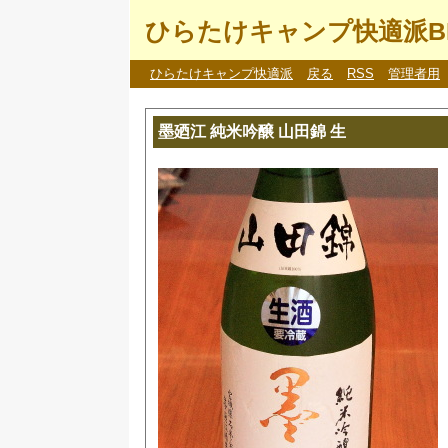
ひらたけキャンプ快適派B
ひらたけキャンプ快適派
戻る
RSS
管理者用
墨廼江 純米吟醸 山田錦 生