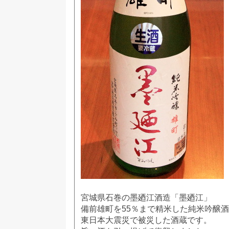
宮城県石巻の墨廼江酒造「墨廼江」
備前雄町を55％まで精米した純米吟醸
東日本大震災で被災した酒蔵です。