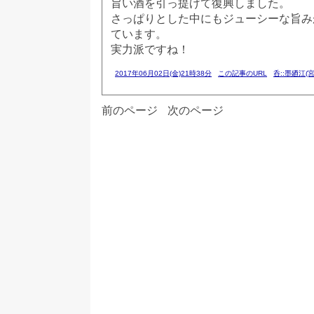
旨い酒を引っ提げて復興しました。
さっぱりとした中にもジューシーな旨み
ています。
実力派ですね！
2017年06月02日(金)21時38分
この記事のURL
呑::墨廼江(宮
前のページ
次のページ