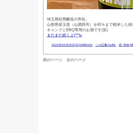
埼玉県松岡醸造の帝松。
山形県産玉苗（山酒四号）を60％まで精米した純
キャンプとBBQ専用のお酒です(笑)
まだまだ続くよ(^^)v
2022年02月20日(日)20時04分
この記事のURL
呑::帝松(
前のページ
次のページ