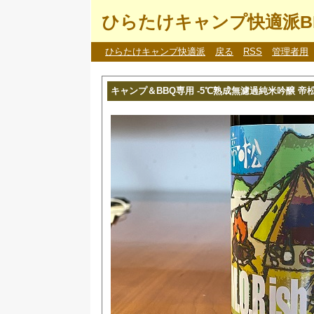
ひらたけキャンプ快適派B
ひらたけキャンプ快適派
戻る
RSS
管理者用
キャンプ＆BBQ専用 -5℃熟成無濾過純米吟醸 帝松 M