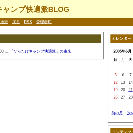
ャンプ快適派BLOG
快適派
戻る
RSS
管理者用
カレンダー
00 ...
「ひらたけキャンプ快適派」の由来
2005年6月
日
月
火
-
-
-
5
6
7
12
13
14
19
20
21
26
27
28
-
-
-
前の月
次
コンテンツ