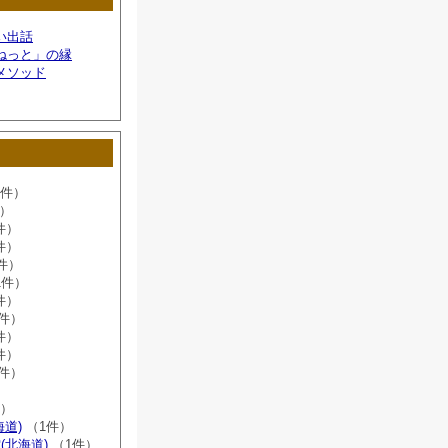
い出話
ねっと」の縁
メソッド
6件）
件）
件）
件）
件）
1件）
件）
8件）
件）
件）
2件）
）
件）
海道)
（1件）
(北海道)
（1件）