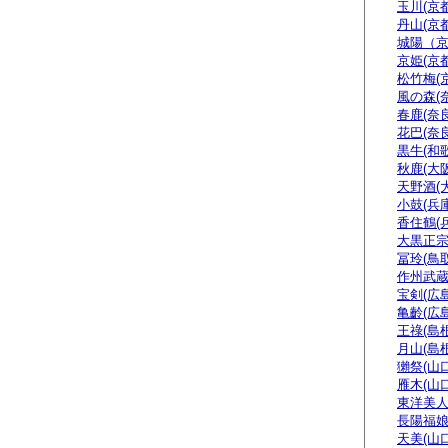
玉川(京都
丹山(京都
城陽（
京姫(京都
松竹梅(
風の森(
春鹿(奈良
花巴(奈良
黒牛(和
秋鹿(大阪
天野酒(
小鼓(兵庫
香住鶴(
大黒正宗
冨玲(鳥取
作州武蔵
宝剣(広島
亀齡(広島
王祿(島根
月山(島根
獺祭(山口
雁木(山口
東洋美人
長陽福娘
天美(山口