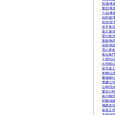
田酒(青森
豊盃(青森
八仙(青森
稲村屋(
赤武(岩手
岩手誉(
喜久盛(
鷲の尾(
新政(秋田
花邑(秋田
雪の茅舎
角右衛門
十四代(
出羽桜(
栄光冨士
米鶴(山形
磐城壽(
墨廼江(
山和(宮城
愛宕の松
萩の鶴(
冩樂(福島
飛露喜(
楽器正
天明(福島