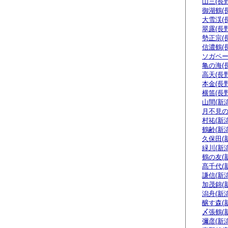
山三(長野
御湖鶴(
大雪渓(
翠露(長野
勢正宗(
信濃鶴(
ソガペー
亀の海(
高天(長野
本金(長野
横笛(長野
山間(新潟
月不見の
村祐(新潟
鶴齢(新潟
久保田(
緑川(新潟
鶴の友(
髙千代(
謙信(新潟
加茂錦(
潟舟(新潟
醸す森(
〆張鶴(
彌彦(新潟