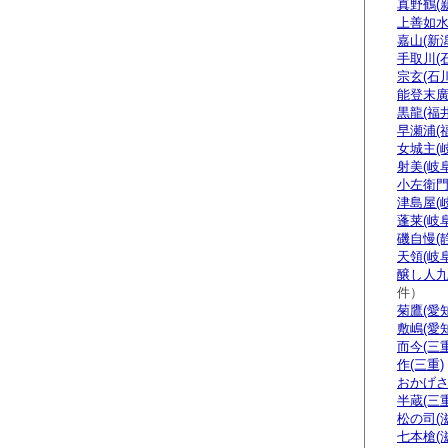
真野鶴(
上善如水
嘉山(新潟
手取川(
宗玄(石川
能登末廣
黒龍(福井
早瀬浦(
女城主(
射美(岐阜
小左衛門
津島屋(
蓬莱(岐阜
磯自慢(
天領(岐阜
醸し人九
件）
菊鷹(愛知
敷嶋(愛知
而今(三重
作(三重)
おかげさ
半蔵(三重
松の司(
七本槍(