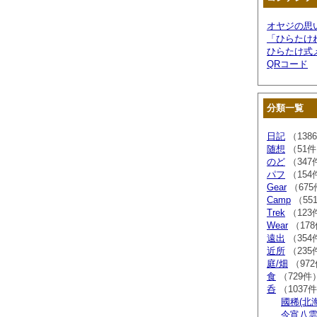
オヤジの思
「ひらたけ
ひらたけ式
QRコード
分類一覧
日記
（138
随想
（51
のど
（347
パフ
（154
Gear
（675
Camp
（55
Trek
（123
Wear
（17
遠出
（354
近所
（235
庭/畑
（97
食
（729件
呑
（1037
國稀(北
今宵八雲