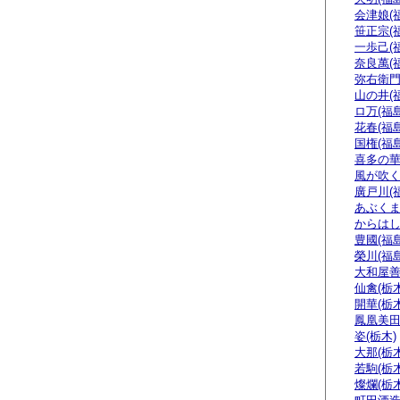
会津娘(
笹正宗(
一歩己(
奈良萬(
弥右衛門
山の井(
ロ万(福島
花春(福島
国権(福島
喜多の華
風が吹く
廣戸川(
あぶくま
からはし
豊國(福島
榮川(福島
大和屋善
仙禽(栃木
開華(栃木
鳳凰美田
姿(栃木)
大那(栃木
若駒(栃木
燦爛(栃木