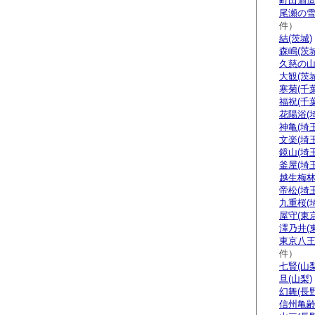
町田酒造
尾瀬の雪
件）
結(茨城)
森嶋(茨城
久慈の山
大観(茨城
寒菊(千葉
福祝(千葉
花陽浴(
神亀(埼玉
文楽(埼玉
鏡山(埼玉
釜屋(埼玉
越生梅林
帝松(埼玉
九重桜(
屋守(東京
澤乃井(
東京八王
件）
七賢(山梨
旦(山梨)
幻舞(長野
信州亀齢