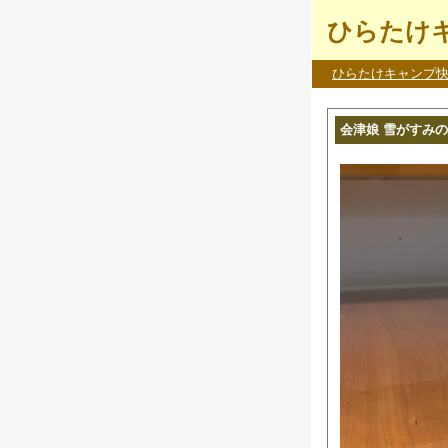
ひらたけキ
ひらたけキャンプ
会津娘 雪がすみの