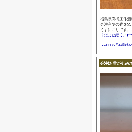
福島県高橋庄作酒
会津産夢の香を5
うすにごりです。
まだまだ続くよ(^^
2024年05月22日(水)
会津娘 雪がすみの