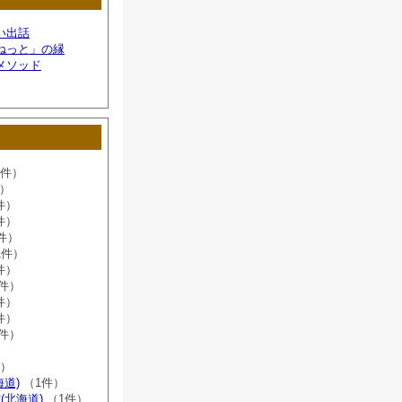
い出話
ねっと」の縁
メソッド
6件）
件）
件）
件）
件）
1件）
件）
8件）
件）
件）
2件）
）
件）
海道)
（1件）
(北海道)
（1件）