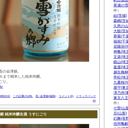
町田酒造
尾瀬の雪
件）
結(茨城)
森嶋(茨城
久慈の山
大観(茨城
寒菊(千葉
福祝(千葉
花陽浴(
神亀(埼玉
文楽(埼玉
鏡山(埼玉
釜屋(埼玉
造の会津娘。
越生梅林
5％まで精米した純米吟醸。
帝松(埼玉
ごり。
九重桜(
)v
屋守(東京
澤乃井(
23時00分
この記事のURL
呑::会津娘(福島)
コメント(0)
トラックバック
東京八王
(0)
件）
七賢(山梨
旦(山梨)
郷 純米吟醸生酒 うすにごり
幻舞(長野
信州亀齢