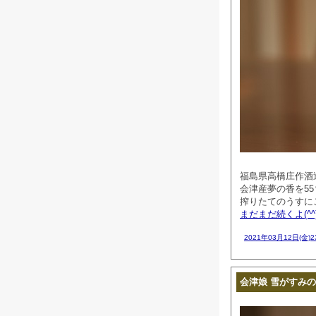
福島県高橋庄作酒
会津産夢の香を5
搾りたてのうすに
まだまだ続くよ(^^
2021年03月12日(金)
会津娘 雪がすみの