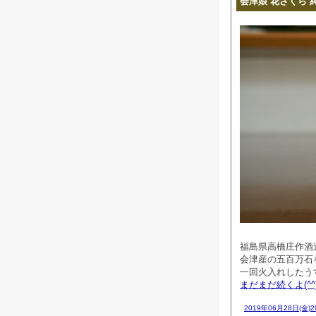
会津娘 花さくら 
福島県高橋庄作酒
会津産の五百万石
一回火入れしたう
まだまだ続くよ(^^
2019年06月28日(金)