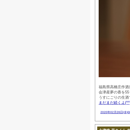
福島県高橋庄作酒
会津産夢の香を5
うすにごりの生酒
まだまだ続くよ(^^
2020年02月26日(水)