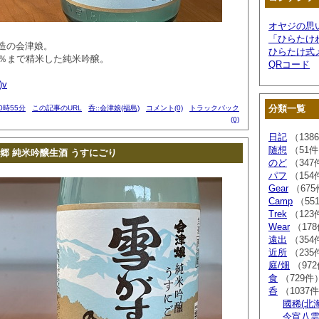
オヤジの思
「ひらたけ
造の会津娘。
ひらたけ式
5％まで精米した純米吟醸。
QRコード
)v
分類一覧
00時55分
この記事のURL
呑::会津娘(福島)
コメント(0)
トラックバック
(0)
日記
（138
随想
（51
郷 純米吟醸生酒 うすにごり
のど
（347
パフ
（154
Gear
（675
Camp
（55
Trek
（123
Wear
（17
遠出
（354
近所
（235
庭/畑
（97
食
（729件
呑
（1037
國稀(北
今宵八雲