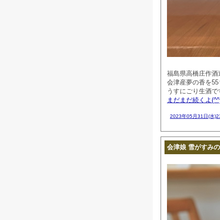
福島県高橋庄作酒
会津産夢の香を5
うすにごり生酒で
まだまだ続くよ(^^
2023年05月31日(水)
会津娘 雪がすみの