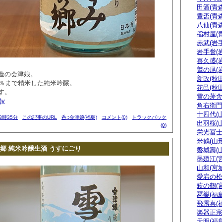
田酒(青森
豊盃(青森
八仙(青森
稲村屋(
赤武(岩手
岩手誉(
喜久盛(
鷲の尾(
造の会津娘。
新政(秋田
5％まで精米した純米吟醸。
花邑(秋田
す。
雪の茅舎
)v
角右衛門
十四代(
23時35分
この記事のURL
呑::会津娘(福島)
コメント(0)
トラックバック
出羽桜(
(0)
栄光冨士
米鶴(山形
郷 純米吟醸生酒 うすにごり
磐城壽(
墨廼江(
山和(宮城
愛宕の松
萩の鶴(
冩樂(福島
飛露喜(
楽器正
天明(福島