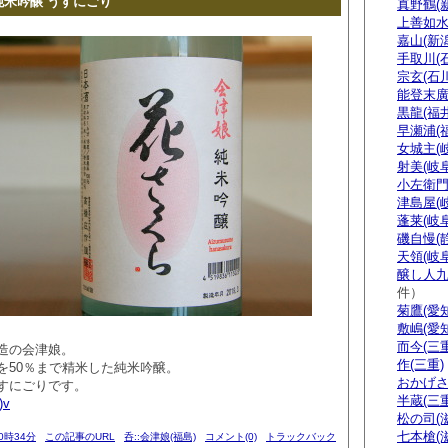
純米吟醸 うすにごり
真野鶴(
上善如水
嘉山(新潟
手取川(
宗玄(石川
能登末廣
黒龍(福井
早瀬浦(
女城主(
射美(岐阜
小左衛門
津島屋(
蓬莱(岐阜
磯自慢(
天領(岐阜
醸し人九
件）
菊鷹(愛知
敷嶋(愛知
而今(三重
造の会津娘。
作(三重)
を50％まで精米した純米吟醸。
おかげさ
すにごりです。
半蔵(三重
)v
松の司(
七本槍(
20時34分
この記事のURL
呑::会津娘(福島)
コメント(0)
トラックバック