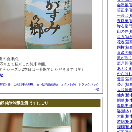
会津娘(
笹正宗(
一歩己(
奈良萬(
弥右衛門
山の井(
ロ万(福島
花春(福島
国権(福島
喜多の華
風が吹く
造の会津娘。
廣戸川(
55％まで精米した純米吟醸。
あぶくま
て今シーズン2本目は一升瓶でいただきます（笑）
からはし
)v
豊國(福島
榮川(福島
23時24分
この記事のURL
呑::会津娘(福島)
コメント(0)
トラックバック
(0)
大和屋善
仙禽(栃木
開華(栃木
郷 純米吟醸生酒 うすにごり
鳳凰美田
姿(栃木)
大那(栃木
若駒(栃木
燦爛(栃木