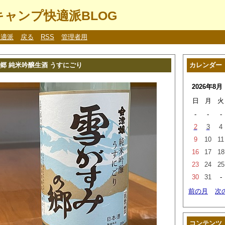
ャンプ快適派BLOG
快適派
戻る
RSS
管理者用
郷 純米吟醸生酒 うすにごり
カレンダー
2026年8月
日
月
火
-
-
-
2
3
4
9
10
11
16
17
18
23
24
25
30
31
-
前の月
次
コンテンツ