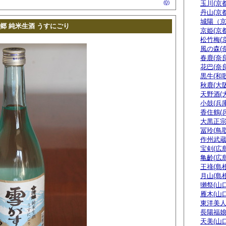
(0)
玉川(京都
丹山(京都
城陽（
郷 純米生酒 うすにごり
京姫(京都
松竹梅(
風の森(
春鹿(奈良
花巴(奈良
黒牛(和
秋鹿(大阪
天野酒(
小鼓(兵庫
香住鶴(
大黒正宗
冨玲(鳥取
作州武蔵
宝剣(広島
亀齡(広島
王祿(島根
月山(島根
獺祭(山口
雁木(山口
東洋美人
長陽福娘
天美(山口