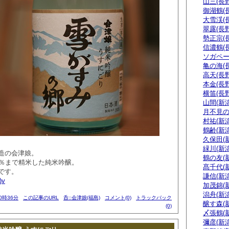
山三(長野
御湖鶴(
大雪渓(
翠露(長野
勢正宗(
信濃鶴(
ソガペー
亀の海(
高天(長野
本金(長野
横笛(長野
山間(新潟
月不見の
村祐(新潟
鶴齢(新潟
久保田(
緑川(新潟
造の会津娘。
鶴の友(
5％まで精米した純米吟醸。
髙千代(
です。
謙信(新潟
)v
加茂錦(
潟舟(新潟
00時36分
この記事のURL
呑::会津娘(福島)
コメント(0)
トラックバック
醸す森(
(0)
〆張鶴(
彌彦(新潟