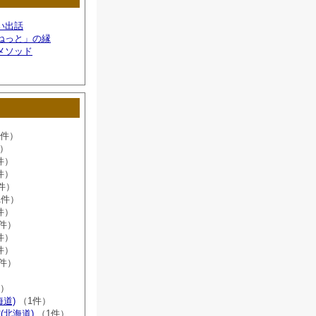
い出話
ねっと」の縁
メソッド
6件）
件）
件）
件）
件）
1件）
件）
8件）
件）
件）
2件）
）
件）
海道)
（1件）
(北海道)
（1件）