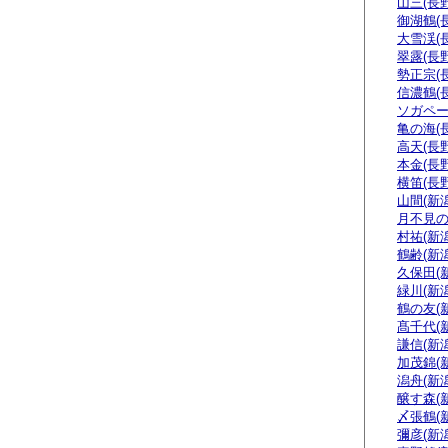
山三(長野
御湖鶴(
大雪渓(
翠露(長野
勢正宗(
信濃鶴(
ソガペー
亀の海(
高天(長野
本金(長野
横笛(長野
山間(新潟
月不見の
村祐(新潟
鶴齢(新潟
久保田(
緑川(新潟
鶴の友(
髙千代(
謙信(新潟
加茂錦(
潟舟(新潟
醸す森(
〆張鶴(
彌彦(新潟