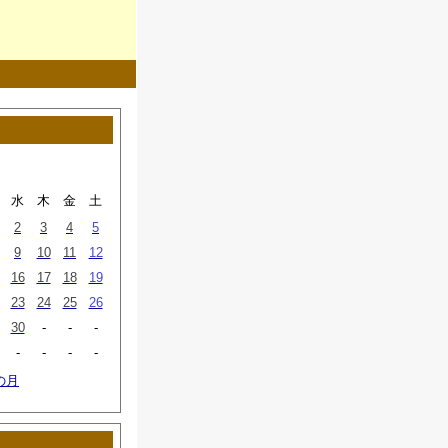
水
木
金
土
2
3
4
5
9
10
11
12
16
17
18
19
23
24
25
26
30
-
-
-
-
-
-
-
の月