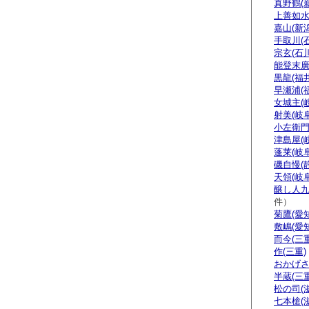
真野鶴(
上善如水
嘉山(新潟
手取川(
宗玄(石川
能登末廣
黒龍(福井
早瀬浦(
女城主(
射美(岐阜
小左衛門
津島屋(
蓬莱(岐阜
磯自慢(
天領(岐阜
醸し人九
件）
菊鷹(愛知
敷嶋(愛知
而今(三重
作(三重)
おかげさ
半蔵(三重
松の司(
七本槍(