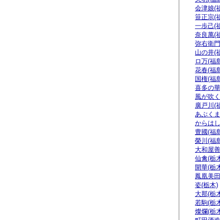
会津娘(
笹正宗(
一歩己(
奈良萬(
弥右衛門
山の井(
ロ万(福島
花春(福島
国権(福島
喜多の華
風が吹く
廣戸川(
あぶくま
からはし
豊國(福島
榮川(福島
大和屋善
仙禽(栃木
開華(栃木
鳳凰美田
姿(栃木)
大那(栃木
若駒(栃木
燦爛(栃木