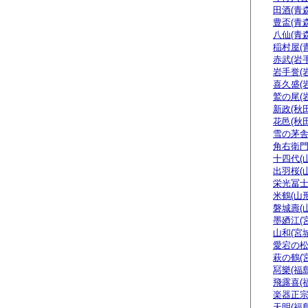
田酒(青森
豊盃(青森
八仙(青森
稲村屋(
赤武(岩手
岩手誉(
喜久盛(
鷲の尾(
新政(秋田
花邑(秋田
雪の茅舎
角右衛門
十四代(
出羽桜(
栄光冨士
米鶴(山形
磐城壽(
墨廼江(
山和(宮城
愛宕の松
萩の鶴(
冩樂(福島
飛露喜(
楽器正
天明(福島