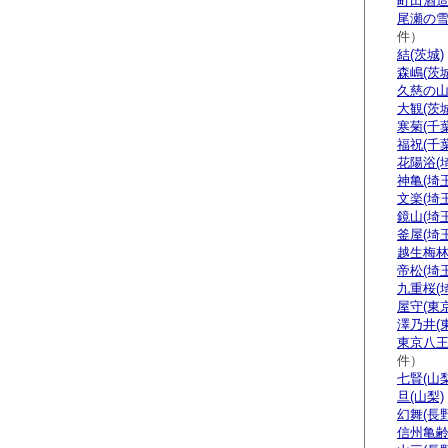
町田酒造
尾瀬の雪
件）
結(茨城)
森嶋(茨城
久慈の山
大観(茨城
寒菊(千葉
福祝(千葉
花陽浴(
神亀(埼玉
文楽(埼玉
鏡山(埼玉
釜屋(埼玉
越生梅林
帝松(埼玉
九重桜(
屋守(東京
澤乃井(
東京八王
件）
七賢(山梨
旦(山梨)
幻舞(長野
信州亀齢