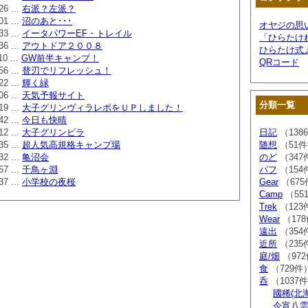
26 ...
右派？左派？
01 ...
沼のあと･･･
オヤジの思
33 ...
イータパワーEF・トレイル
「ひらたけ
36 ...
アウトドア２００８
ひらたけ式
10 ...
GW前半キャンプ！
QRコード
56 ...
替刃でリフレッシュ！
22 ...
輝く緑
06 ...
天気予報サイト
分類一覧
19 ...
大子グリンヴィラレポをＵＰしました！
42 ...
今日も快晴
12 ...
大子グリンビラ
日記
（138
35 ...
超人気高規格キャンプ場
随想
（51
32 ...
亀沼会
のど
（347
57 ...
千鳥ヶ淵
パフ
（154
37 ...
小学校の夜桜
Gear
（675
Camp
（55
Trek
（123
Wear
（17
遠出
（354
近所
（235
庭/畑
（97
食
（729件
呑
（1037
國稀(北
今宵八雲