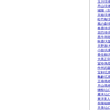
玉川(京都
丹山(京都
城陽（
京姫(京都
松竹梅(
風の森(
春鹿(奈良
花巴(奈良
黒牛(和
秋鹿(大阪
天野酒(
小鼓(兵庫
香住鶴(
大黒正宗
冨玲(鳥取
作州武蔵
宝剣(広島
亀齡(広島
王祿(島根
月山(島根
獺祭(山口
雁木(山口
東洋美人
長陽福娘
天美(山口