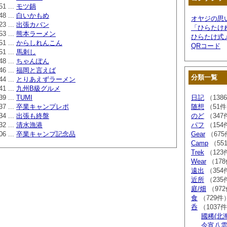
51 ...
モツ鍋
48 ...
白いかもめ
オヤジの思
23 ...
出張カバン
「ひらたけ
53 ...
熊本ラーメン
ひらたけ式
51 ...
からしれんこん
QRコード
51 ...
馬刺し
48 ...
ちゃんぽん
46 ...
福岡と言えば
分類一覧
44 ...
とりあえずラーメン
41 ...
九州B級グルメ
39 ...
TUMI
日記
（138
37 ...
卒業キャンプレポ
随想
（51
34 ...
出張も終盤
のど
（347
32 ...
清水漁港
パフ
（154
06 ...
卒業キャンプ記念品
Gear
（675
Camp
（55
Trek
（123
Wear
（17
遠出
（354
近所
（235
庭/畑
（97
食
（729件
呑
（1037
國稀(北
今宵八雲