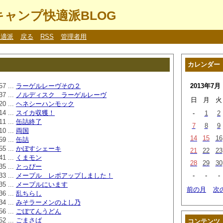
ャンプ快適派BLOG
快適派
戻る
RSS
管理者用
カレンダー
57 ...
ラーゲルレーヴその２
2013年7月
37 ...
ノルディスク ラーゲルレーヴ
日
月
火
20 ...
ヘネシーハンモック
14 ...
スイカ収獲！
-
1
2
11 ...
缶詰終了
7
8
9
10 ...
両国
14
15
16
59 ...
缶詰
55 ...
かぼすシェーキ
21
22
23
41 ...
くまモン
28
29
30
35 ...
とっぴー
33 ...
メープル レポアップしました！
-
-
-
35 ...
メープルにいます
前の月
次
36 ...
乱ちらし
34 ...
みそラーメンのよし乃
56 ...
ごぼてんうどん
52 ...
ごまさば
コンテンツ