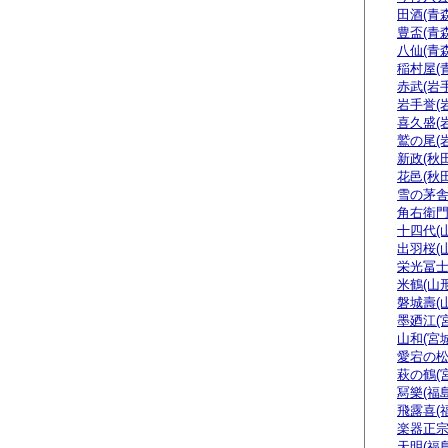
田酒(青森
豊盃(青森
八仙(青森
稲村屋(
赤武(岩手
岩手誉(
喜久盛(
鷲の尾(
新政(秋田
花邑(秋田
雪の茅舎
角右衛門
十四代(
出羽桜(
栄光冨士
米鶴(山形
磐城壽(
墨廼江(
山和(宮城
愛宕の松
萩の鶴(
冩樂(福島
飛露喜(
楽器正
天明(福島