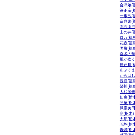
会津娘(
笹正宗(
一歩己(
奈良萬(
弥右衛門
山の井(
ロ万(福島
花春(福島
国権(福島
喜多の華
風が吹く
廣戸川(
あぶくま
からはし
豊國(福島
榮川(福島
大和屋善
仙禽(栃木
開華(栃木
鳳凰美田
姿(栃木)
大那(栃木
若駒(栃木
燦爛(栃木