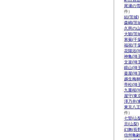
町田酒造
尾瀬の雪
件）
結(茨城)
森嶋(茨城
久慈の山
大観(茨城
寒菊(千葉
福祝(千葉
花陽浴(
神亀(埼玉
文楽(埼玉
鏡山(埼玉
釜屋(埼玉
越生梅林
帝松(埼玉
九重桜(
屋守(東京
澤乃井(
東京八王
件）
七賢(山梨
旦(山梨)
幻舞(長野
信州亀齢