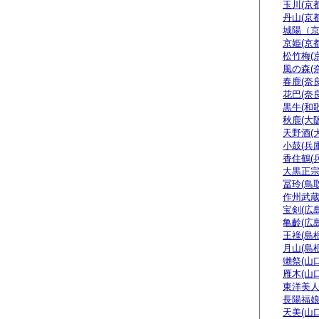
玉川(京都
丹山(京都
城陽（
京姫(京都
松竹梅(
風の森(
春鹿(奈良
花巴(奈良
黒牛(和
秋鹿(大阪
天野酒(
小鼓(兵庫
香住鶴(
大黒正宗
冨玲(鳥取
作州武蔵
宝剣(広島
亀齡(広島
王祿(島根
月山(島根
獺祭(山口
雁木(山口
東洋美人
長陽福娘
天美(山口