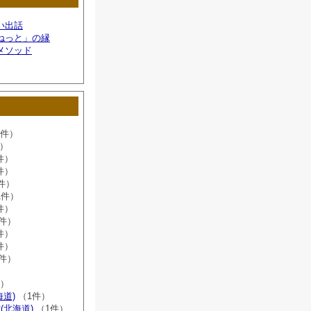
い出話
ねっと」の縁
メソッド
6件）
件）
件）
件）
件）
1件）
件）
8件）
件）
件）
2件）
）
件）
海道)
（1件）
(北海道)
（1件）