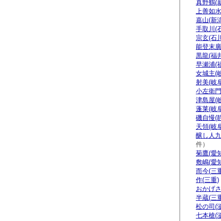
真野鶴(
上善如水
嘉山(新潟
手取川(
宗玄(石川
能登末廣
黒龍(福井
早瀬浦(
女城主(
射美(岐阜
小左衛門
津島屋(
蓬莱(岐阜
磯自慢(
天領(岐阜
醸し人九
件）
菊鷹(愛知
敷嶋(愛知
而今(三重
作(三重)
おかげさ
半蔵(三重
松の司(
七本槍(