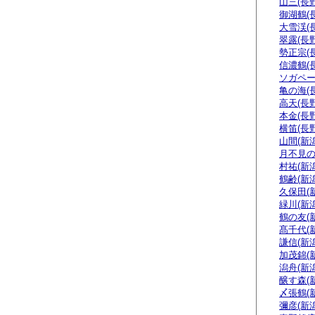
山三(長野
御湖鶴(
大雪渓(
翠露(長野
勢正宗(
信濃鶴(
ソガペー
亀の海(
高天(長野
本金(長野
横笛(長野
山間(新潟
月不見の
村祐(新潟
鶴齢(新潟
久保田(
緑川(新潟
鶴の友(
髙千代(
謙信(新潟
加茂錦(
潟舟(新潟
醸す森(
〆張鶴(
彌彦(新潟