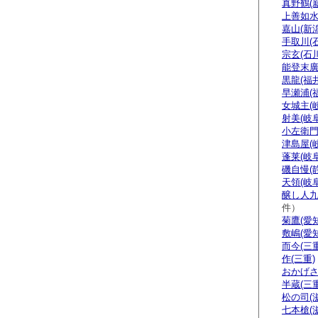
真野鶴(
上善如水
嘉山(新潟
手取川(
宗玄(石川
能登末廣
黒龍(福井
早瀬浦(
女城主(
射美(岐阜
小左衛門
津島屋(
蓬莱(岐阜
磯自慢(
天領(岐阜
醸し人九
件）
菊鷹(愛知
敷嶋(愛知
而今(三重
作(三重)
おかげさ
半蔵(三重
松の司(
七本槍(