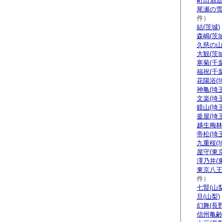
町田酒造
尾瀬の雪
件）
結(茨城)
森嶋(茨城
久慈の山
大観(茨城
寒菊(千葉
福祝(千葉
花陽浴(
神亀(埼玉
文楽(埼玉
鏡山(埼玉
釜屋(埼玉
越生梅林
帝松(埼玉
九重桜(
屋守(東京
澤乃井(
東京八王
件）
七賢(山梨
旦(山梨)
幻舞(長野
信州亀齢