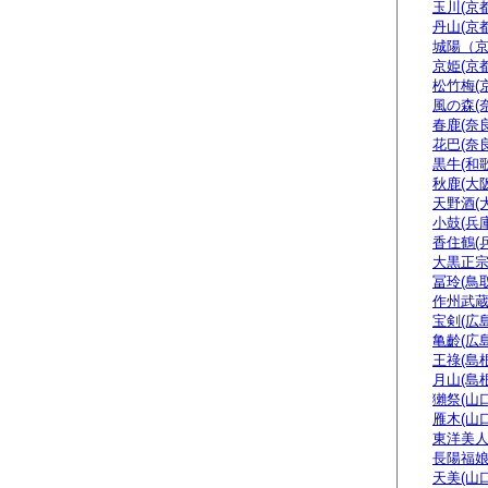
玉川(京都
丹山(京都
城陽（
京姫(京都
松竹梅(
風の森(
春鹿(奈良
花巴(奈良
黒牛(和
秋鹿(大阪
天野酒(
小鼓(兵庫
香住鶴(
大黒正宗
冨玲(鳥取
作州武蔵
宝剣(広島
亀齡(広島
王祿(島根
月山(島根
獺祭(山口
雁木(山口
東洋美人
長陽福娘
天美(山口