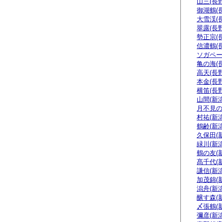
山三(長野
御湖鶴(
大雪渓(
翠露(長野
勢正宗(
信濃鶴(
ソガペー
亀の海(
高天(長野
本金(長野
横笛(長野
山間(新潟
月不見の
村祐(新潟
鶴齢(新潟
久保田(
緑川(新潟
鶴の友(
髙千代(
謙信(新潟
加茂錦(
潟舟(新潟
醸す森(
〆張鶴(
彌彦(新潟