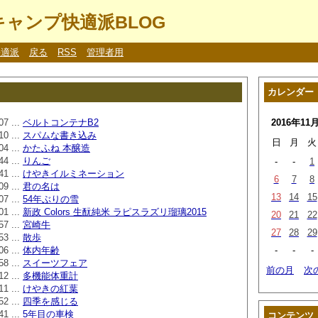
ャンプ快適派BLOG
快適派
戻る
RSS
管理者用
カレンダー
07 ...
ベルトコンテナB2
2016年11
10 ...
スパムな書き込み
日
月
火
04 ...
かたふね 本醸造
44 ...
りんご
-
-
1
41 ...
けやきイルミネーション
6
7
8
09 ...
君の名は
13
14
15
07 ...
54年ぶりの雪
01 ...
新政 Colors 生酛純米 ラピスラズリ瑠璃2015
20
21
22
57 ...
宮崎牛
27
28
29
53 ...
散歩
06 ...
体内年齢
-
-
-
58 ...
スイーツフェア
前の月
次
12 ...
多機能体重計
11 ...
けやきの紅葉
52 ...
四季を感じる
41 ...
5年目の車検
コンテンツ