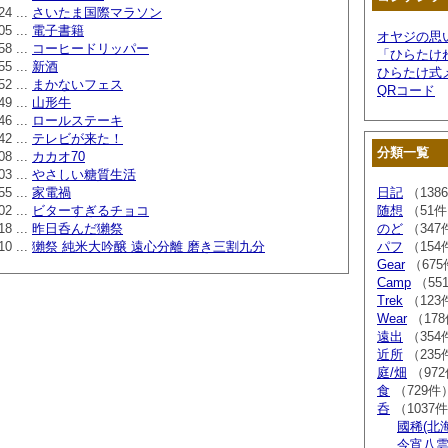
24 ...
さいたま国際マラソン
05 ...
電子書籍
オヤジの思
58 ...
コーヒードリッパー
「ひらたけ
55 ...
新酒
ひらたけ式
52 ...
まかないフェス
QRコード
49 ...
山形牛
46 ...
ロールステーキ
42 ...
テレビが来た！
分類一覧
08 ...
カカオ70
03 ...
やさしい糖質生活
55 ...
家電禍
日記
（138
02 ...
ビターすぎるチョコ
随想
（51
18 ...
昨日呑んだ獺祭
のど
（347
10 ...
獺祭 純米大吟醸 遠心分離 磨き三割九分
パフ
（154
Gear
（675
Camp
（55
Trek
（123
Wear
（17
遠出
（354
近所
（235
庭/畑
（97
食
（729件
呑
（1037
國稀(北
今宵八雲