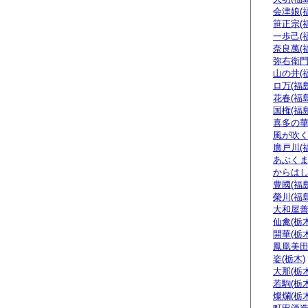
会津娘(
笹正宗(
一歩己(
奈良萬(
弥右衛門
山の井(
ロ万(福島
花春(福島
国権(福島
喜多の華
風が吹く
廣戸川(
あぶくま
からはし
豊國(福島
榮川(福島
大和屋善
仙禽(栃木
開華(栃木
鳳凰美田
姿(栃木)
大那(栃木
若駒(栃木
燦爛(栃木