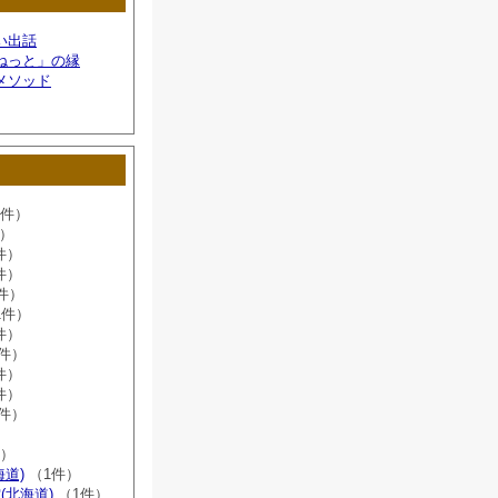
い出話
ねっと」の縁
メソッド
6件）
件）
件）
件）
件）
1件）
件）
8件）
件）
件）
2件）
）
件）
海道)
（1件）
(北海道)
（1件）