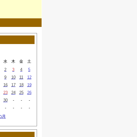
月
水
木
金
土
2
3
4
5
9
10
11
12
16
17
18
19
23
24
25
26
30
-
-
-
-
-
-
-
の月