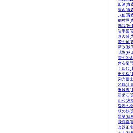
田酒(青森
豊盃(青森
八仙(青森
稲村屋(
赤武(岩手
岩手誉(
喜久盛(
鷲の尾(
新政(秋田
花邑(秋田
雪の茅舎
角右衛門
十四代(
出羽桜(
栄光冨士
米鶴(山形
磐城壽(
墨廼江(
山和(宮城
愛宕の松
萩の鶴(
冩樂(福島
飛露喜(
楽器正
天明(福島