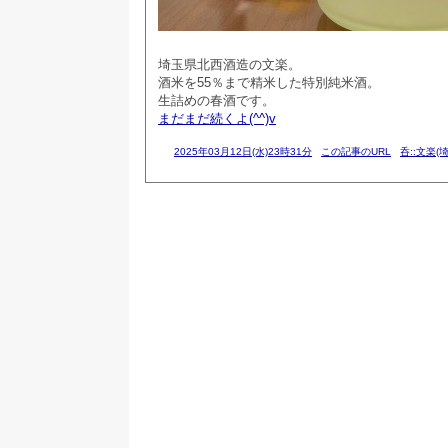
埼玉県北西酒造の文楽。
酒米を55％まで精米した特別純米酒。
生詰めの春酒です。
まだまだ続くよ(^^)v
2025年03月12日(水)23時31分
この記事のURL
呑::文楽(