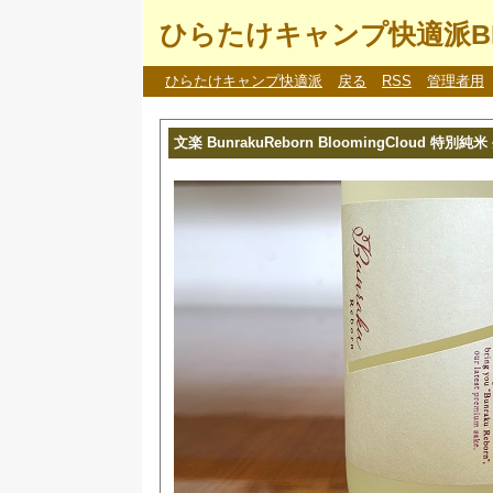
ひらたけキャンプ快適派B
ひらたけキャンプ快適派
戻る
RSS
管理者用
文楽 BunrakuReborn BloomingCloud 特別純