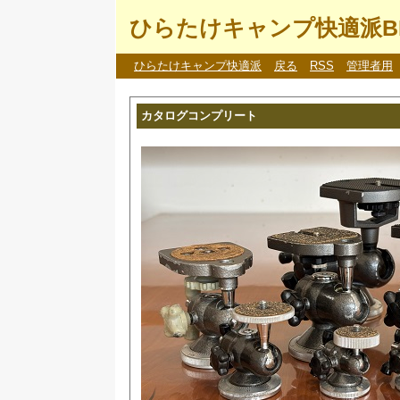
ひらたけキャンプ快適派B
ひらたけキャンプ快適派
戻る
RSS
管理者用
カタログコンプリート