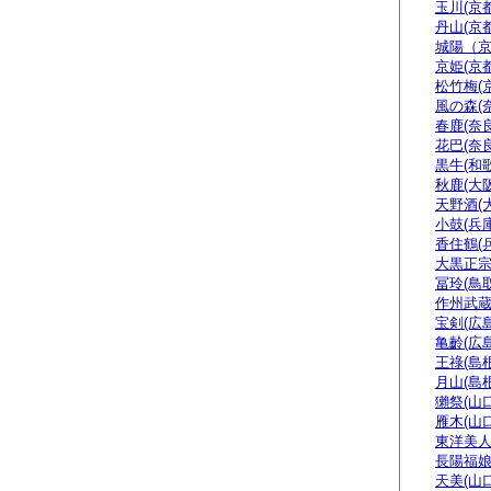
玉川(京都
丹山(京都
城陽（
京姫(京都
松竹梅(
風の森(
春鹿(奈良
花巴(奈良
黒牛(和
秋鹿(大阪
天野酒(
小鼓(兵庫
香住鶴(
大黒正宗
冨玲(鳥取
作州武蔵
宝剣(広島
亀齡(広島
王祿(島根
月山(島根
獺祭(山口
雁木(山口
東洋美人
長陽福娘
天美(山口