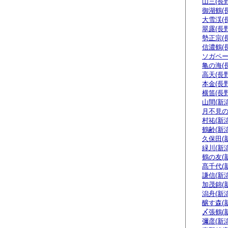
山三(長野
御湖鶴(
大雪渓(
翠露(長野
勢正宗(
信濃鶴(
ソガペー
亀の海(
高天(長野
本金(長野
横笛(長野
山間(新潟
月不見の
村祐(新潟
鶴齢(新潟
久保田(
緑川(新潟
鶴の友(
髙千代(
謙信(新潟
加茂錦(
潟舟(新潟
醸す森(
〆張鶴(
彌彦(新潟