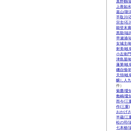
真野鶴(
上善如水
嘉山(新潟
手取川(
宗玄(石川
能登末廣
黒龍(福井
早瀬浦(
女城主(
射美(岐阜
小左衛門
津島屋(
蓬莱(岐阜
磯自慢(
天領(岐阜
醸し人九
件）
菊鷹(愛知
敷嶋(愛知
而今(三重
作(三重)
おかげさ
半蔵(三重
松の司(
七本槍(