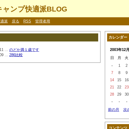
ャンプ快適派BLOG
快適派
戻る
RSS
管理者用
カレンダー
11 ...
のどか満１歳です
2003年12
09 ...
286比較
日
月
火
-
1
2
7
8
9
14
15
16
21
22
23
28
29
30
-
-
-
前の月
次
コンテンツ