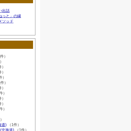
い出話
ねっと」の縁
メソッド
6件）
件）
件）
件）
件）
1件）
件）
8件）
件）
件）
2件）
）
件）
海道)
（1件）
(北海道)
（1件）