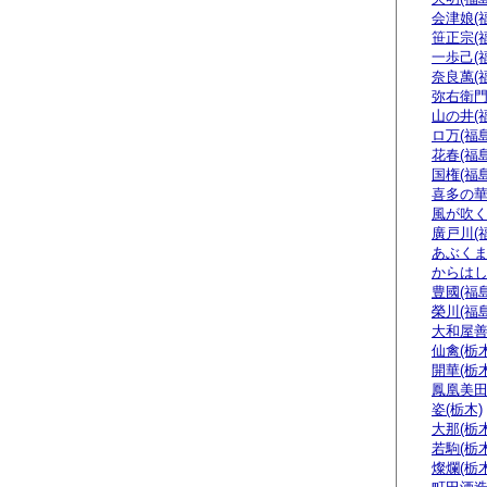
会津娘(
笹正宗(
一歩己(
奈良萬(
弥右衛門
山の井(
ロ万(福島
花春(福島
国権(福島
喜多の華
風が吹く
廣戸川(
あぶくま
からはし
豊國(福島
榮川(福島
大和屋善
仙禽(栃木
開華(栃木
鳳凰美田
姿(栃木)
大那(栃木
若駒(栃木
燦爛(栃木