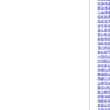
田酒(青森
豊盃(青森
八仙(青森
稲村屋(
赤武(岩手
岩手誉(
喜久盛(
鷲の尾(
新政(秋田
花邑(秋田
雪の茅舎
角右衛門
十四代(
出羽桜(
栄光冨士
米鶴(山形
磐城壽(
墨廼江(
山和(宮城
愛宕の松
萩の鶴(
冩樂(福島
飛露喜(
楽器正
天明(福島