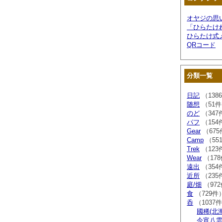
オヤジの思
「ひらたけ
ひらたけ式
QRコード
分類一覧
日記
（138
随想
（51
のど
（347
パフ
（154
Gear
（675
Camp
（55
Trek
（123
Wear
（17
遠出
（354
近所
（235
庭/畑
（97
食
（729件
呑
（1037
國稀(北
今宵八雲