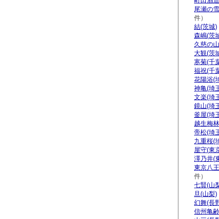
町田酒造
尾瀬の雪
件）
結(茨城)
森嶋(茨城
久慈の山
大観(茨城
寒菊(千葉
福祝(千葉
花陽浴(
神亀(埼玉
文楽(埼玉
鏡山(埼玉
釜屋(埼玉
越生梅林
帝松(埼玉
九重桜(
屋守(東京
澤乃井(
東京八王
件）
七賢(山梨
旦(山梨)
幻舞(長野
信州亀齢