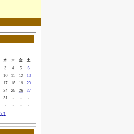
月
水
木
金
土
3
4
5
6
10
11
12
13
17
18
19
20
24
25
26
27
31
-
-
-
-
-
-
-
の月