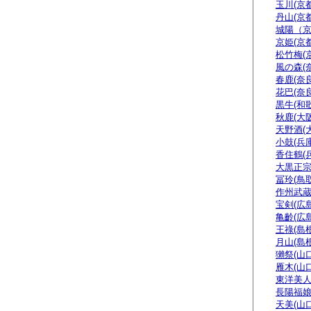
玉川(京都
丹山(京都
城陽（
京姫(京都
松竹梅(
風の森(
春鹿(奈良
花巴(奈良
黒牛(和
秋鹿(大阪
天野酒(
小鼓(兵庫
香住鶴(
大黒正宗
冨玲(鳥取
作州武蔵
宝剣(広島
亀齡(広島
王祿(島根
月山(島根
獺祭(山口
雁木(山口
東洋美人
長陽福娘
天美(山口