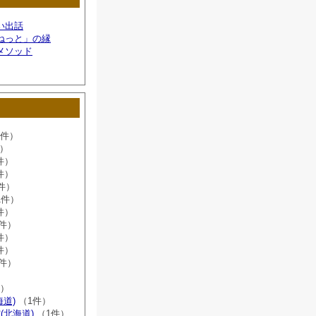
い出話
ねっと」の縁
メソッド
6件）
件）
件）
件）
件）
1件）
件）
8件）
件）
件）
2件）
）
件）
海道)
（1件）
(北海道)
（1件）