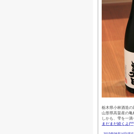
栃木県小林酒造の
山形県高畠産の亀
しかも、雫を一滴
まだまだ続くよ(^^
2015年09月14日(月)