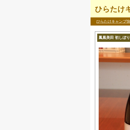
ひらたけキ
ひらたけキャンプ
鳳凰美田 初しぼり