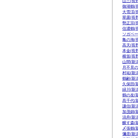
山三(長野
御湖鶴(
大雪渓(
翠露(長野
勢正宗(
信濃鶴(
ソガペー
亀の海(
高天(長野
本金(長野
横笛(長野
山間(新潟
月不見の
村祐(新潟
鶴齢(新潟
久保田(
緑川(新潟
鶴の友(
髙千代(
謙信(新潟
加茂錦(
潟舟(新潟
醸す森(
〆張鶴(
彌彦(新潟