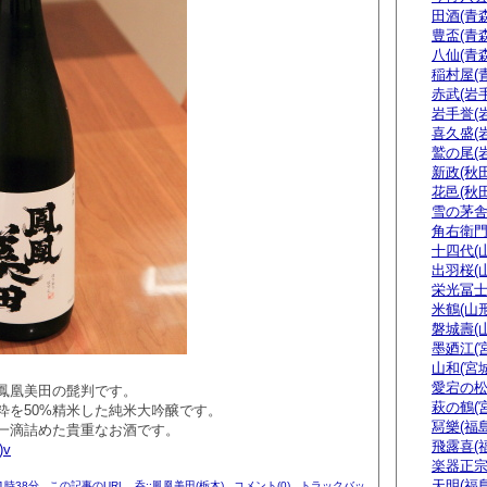
田酒(青森
豊盃(青森
八仙(青森
稲村屋(
赤武(岩手
岩手誉(
喜久盛(
鷲の尾(
新政(秋田
花邑(秋田
雪の茅舎
角右衛門
十四代(
出羽桜(
栄光冨士
米鶴(山形
磐城壽(
墨廼江(
山和(宮城
愛宕の松
鳳凰美田の髭判です。
萩の鶴(
粋を50%精米した純米大吟醸です。
冩樂(福島
一滴詰めた貴重なお酒です。
飛露喜(
)v
楽器正
天明(福島
21時38分
この記事のURL
呑::鳳凰美田(栃木)
コメント(0)
トラックバッ