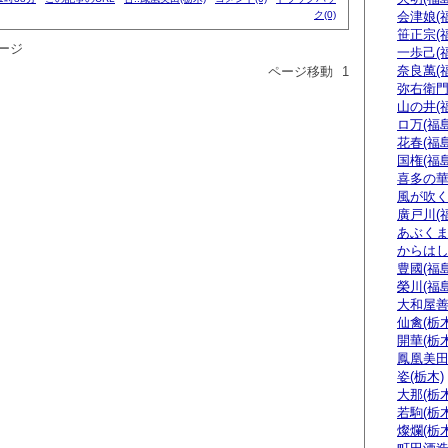
ク(0)
会津娘(
笹正宗(
ージ
一歩己(
奈良萬(
ページ移動
1
弥右衛門
山の井(
ロ万(福島
花春(福島
国権(福島
喜多の華
風が吹く
廣戸川(
あぶくま
からはし
豊國(福島
榮川(福島
大和屋善
仙禽(栃木
開華(栃木
鳳凰美田
姿(栃木)
大那(栃木
若駒(栃木
燦爛(栃木