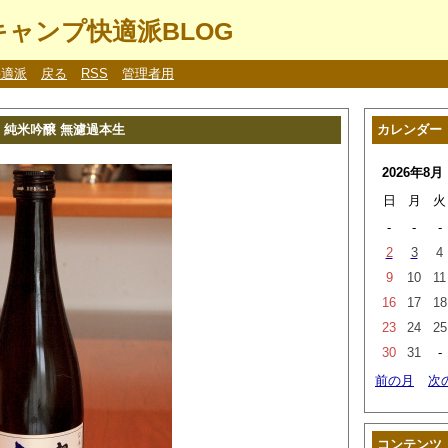
ャンプ快適派BLOG
快適派
戻る
RSS
管理者用
 純米吟醸 無濾過本生
カレンダー
2026年8月
日
月
火
-
-
-
2
3
4
9
10
11
16
17
18
23
24
25
30
31
-
前の月
次
コンテンツ