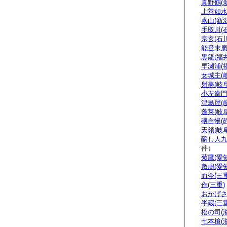
真野鶴(
上善如水
嘉山(新潟
手取川(
宗玄(石川
能登末廣
黒龍(福井
早瀬浦(
女城主(
射美(岐阜
小左衛門
津島屋(
蓬莱(岐阜
磯自慢(
天領(岐阜
醸し人九
件）
菊鷹(愛知
敷嶋(愛知
而今(三重
作(三重)
おかげさ
半蔵(三重
松の司(
七本槍(