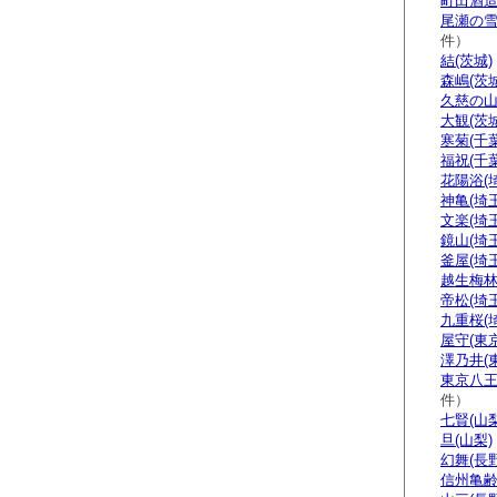
町田酒造
尾瀬の雪
件）
結(茨城)
森嶋(茨城
久慈の山
大観(茨城
寒菊(千葉
福祝(千葉
花陽浴(
神亀(埼玉
文楽(埼玉
鏡山(埼玉
釜屋(埼玉
越生梅林
帝松(埼玉
九重桜(
屋守(東京
澤乃井(
東京八王
件）
七賢(山梨
旦(山梨)
幻舞(長野
信州亀齢