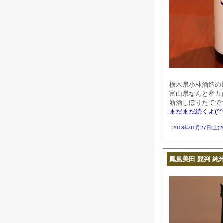
栃木県小林酒造の
富山県なんと産五
新酒しぼりたてで
まだまだ続くよ(^^
2018年01月27日(土)
鳳凰美田 髭判 純