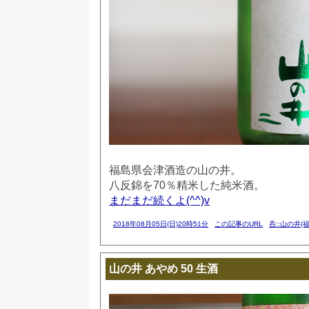
福島県会津酒造の山の井。
八反錦を70％精米した純米酒。
まだまだ続くよ(^^)v
2018年08月05日(日)20時51分
この記事のURL
呑::山の井(福
山の井 あやめ 50 生酒