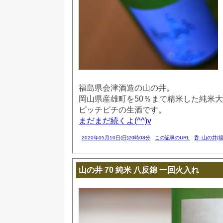
福島県会津酒造の山の井。
岡山県産雄町を50％まで精米した純米
ピッチピチの生酒です。
まだまだ続くよ(^^)v
2020年05月10日(日)20時08分
この記事のURL
呑::山の井(福
山の井 70 純米 八反錦 一回火入れ