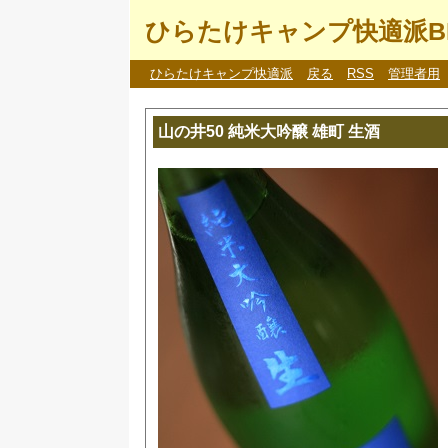
ひらたけキャンプ快適派B
ひらたけキャンプ快適派
戻る
RSS
管理者用
山の井50 純米大吟醸 雄町 生酒