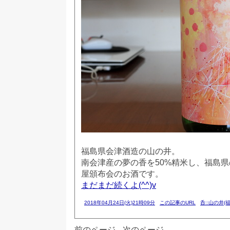
福島県会津酒造の山の井。
南会津産の夢の香を50%精米し、福島
屋頒布会のお酒です。
まだまだ続くよ(^^)v
2018年04月24日(火)21時09分
この記事のURL
呑::山の井(福
前のページ
次のページ