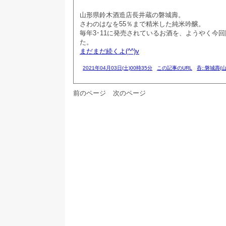
山形県鈴木酒造店長井蔵の磐城壽。
さわのはなを55％まで精米した純米吟醸。
毎年3･11に発売されているお酒を、ようやく今
た。
まだまだ続くよ(^^)v
2021年04月03日(土)00時35分
この記事のURL
呑::磐城壽(山
前のページ
次のページ