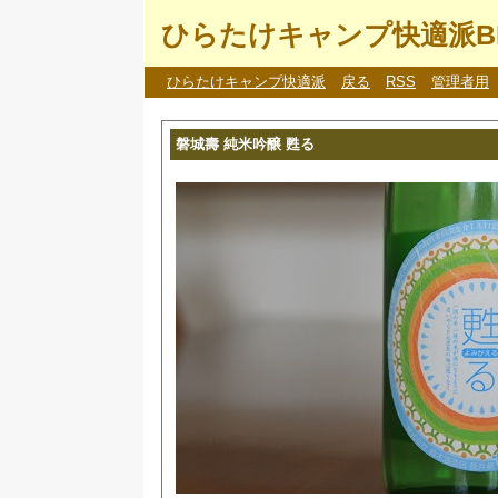
ひらたけキャンプ快適派B
ひらたけキャンプ快適派
戻る
RSS
管理者用
磐城壽 純米吟醸 甦る