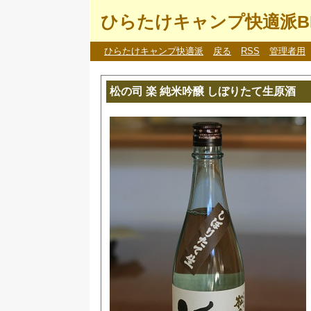
ひらたけキャンプ快適派B
ひらたけキャンプ快適派
戻る
RSS
管理者用
松の司 楽 純米吟醸 しぼりたて生原酒