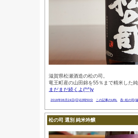
滋賀県松瀬酒造の松の司。
竜王町産の山田錦を55％まで精米した
まだまだ続くよ(^^)v
2018年06月24日(日)22時50分
この記事のURL
呑::松の司(滋
松の司 選別 純米吟醸