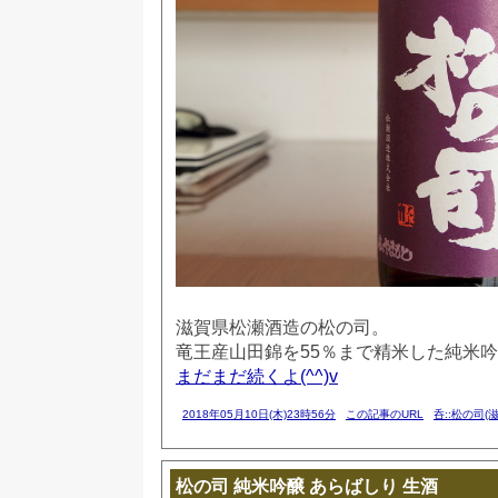
滋賀県松瀬酒造の松の司。
竜王産山田錦を55％まで精米した純米
まだまだ続くよ(^^)v
2018年05月10日(木)23時56分
この記事のURL
呑::松の司(滋
松の司 純米吟醸 あらばしり 生酒