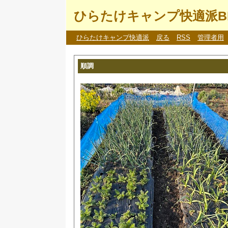
ひらたけキャンプ快適派B
ひらたけキャンプ快適派
戻る
RSS
管理者用
順調