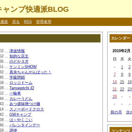
ャンプ快適派BLOG
快適派
戻る
RSS
管理者用
カレンダー
02 ...
津波情報
2010年2月
52 ...
知的な店主
日
月
火
35 ...
のどか３才
51 ...
ケンミンSHOW
-
1
2
32 ...
真央ちゃんがんばった！
7
8
9
45 ...
学級閉鎖
14
15
16
59 ...
ロッジドーム
28 ...
Tamagotchi iD
21
22
23
52 ...
一輪車
28
-
-
44 ...
カレーうどん
43 ...
あつ盛味噌つけ麺
-
-
-
14 ...
スノーボードクロス
前の月
次
42 ...
GWキャンプ
28 ...
は～やくこい
46 ...
バレンタインデー
29 ...
調律
コンテンツ