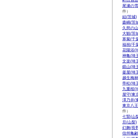
町田酒造
尾瀬の雪
件）
結(茨城)
森嶋(茨城
久慈の山
大観(茨城
寒菊(千葉
福祝(千葉
花陽浴(
神亀(埼玉
文楽(埼玉
鏡山(埼玉
釜屋(埼玉
越生梅林
帝松(埼玉
九重桜(
屋守(東京
澤乃井(
東京八王
件）
七賢(山梨
旦(山梨)
幻舞(長野
信州亀齢