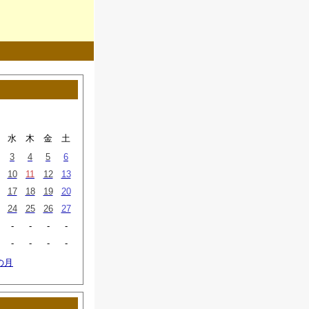
水
木
金
土
3
4
5
6
10
11
12
13
17
18
19
20
24
25
26
27
-
-
-
-
-
-
-
-
の月