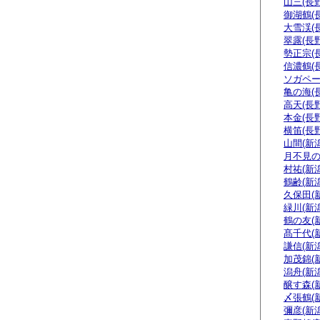
山三(長野
御湖鶴(
大雪渓(
翠露(長野
勢正宗(
信濃鶴(
ソガペー
亀の海(
高天(長野
本金(長野
横笛(長野
山間(新潟
月不見の
村祐(新潟
鶴齢(新潟
久保田(
緑川(新潟
鶴の友(
髙千代(
謙信(新潟
加茂錦(
潟舟(新潟
醸す森(
〆張鶴(
彌彦(新潟