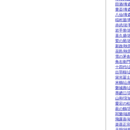
田酒(青森
豊盃(青森
八仙(青森
稲村屋(
赤武(岩手
岩手誉(
喜久盛(
鷲の尾(
新政(秋田
花邑(秋田
雪の茅舎
角右衛門
十四代(
出羽桜(
栄光冨士
米鶴(山形
磐城壽(
墨廼江(
山和(宮城
愛宕の松
萩の鶴(
冩樂(福島
飛露喜(
楽器正
天明(福島