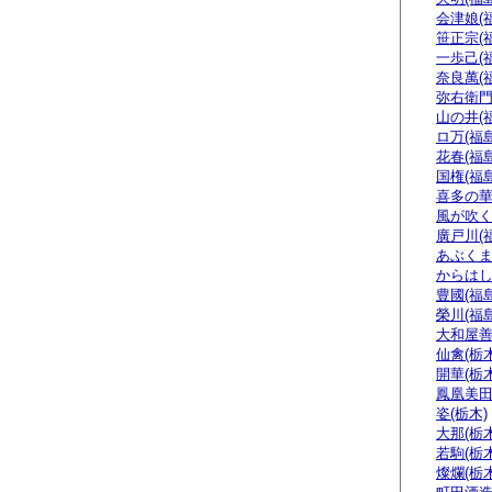
会津娘(
笹正宗(
一歩己(
奈良萬(
弥右衛門
山の井(
ロ万(福島
花春(福島
国権(福島
喜多の華
風が吹く
廣戸川(
あぶくま
からはし
豊國(福島
榮川(福島
大和屋善
仙禽(栃木
開華(栃木
鳳凰美田
姿(栃木)
大那(栃木
若駒(栃木
燦爛(栃木