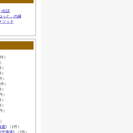
い出話
ねっと」の縁
メソッド
6件）
件）
件）
件）
件）
1件）
件）
8件）
件）
件）
2件）
）
件）
海道)
（1件）
(北海道)
（1件）