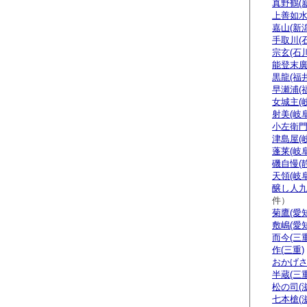
真野鶴(
上善如水
嘉山(新潟
手取川(
宗玄(石川
能登末廣
黒龍(福井
早瀬浦(
女城主(
射美(岐阜
小左衛門
津島屋(
蓬莱(岐阜
磯自慢(
天領(岐阜
醸し人九
件）
菊鷹(愛知
敷嶋(愛知
而今(三重
作(三重)
おかげさ
半蔵(三重
松の司(
七本槍(