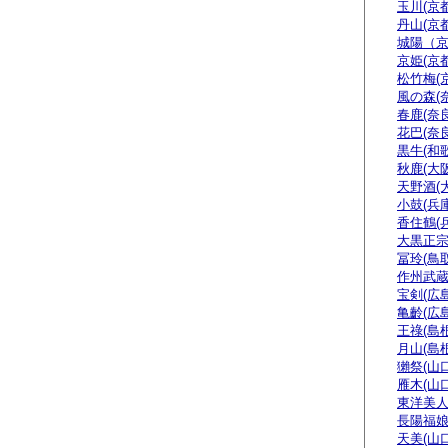
玉川(京都
丹山(京都
城陽（
京姫(京都
松竹梅(
風の森(
春鹿(奈良
花巴(奈良
黒牛(和
秋鹿(大阪
天野酒(
小鼓(兵庫
香住鶴(
大黒正宗
冨玲(鳥取
作州武蔵
宝剣(広島
亀齡(広島
王祿(島根
月山(島根
獺祭(山口
雁木(山口
東洋美人
長陽福娘
天美(山口