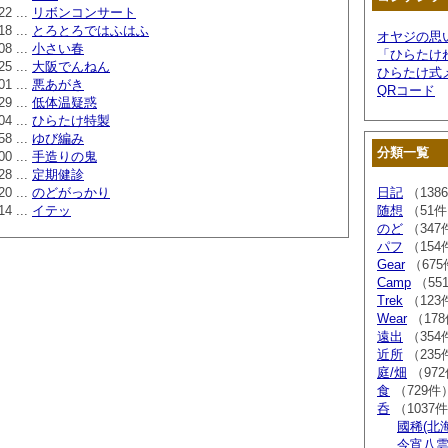
22 ...
リボンコンサート
18 ...
とろとろではふはふ
オヤジの思
08 ...
小さい春
「ひらたけ
25 ...
大阪でんねん
ひらたけ式
01 ...
悪あがき
QRコード
29 ...
低体温疑惑
04 ...
ひらたけ特製
58 ...
ゆび編み
分類一覧
00 ...
手造りの鬼
28 ...
定期健診
20 ...
のどがっかり
日記
（138
14 ...
イテッ
随想
（51
のど
（347
パフ
（154
Gear
（675
Camp
（55
Trek
（123
Wear
（17
遠出
（354
近所
（235
庭/畑
（97
食
（729件
呑
（1037
國稀(北
今宵八雲