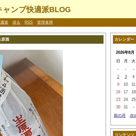
ャンプ快適派BLOG
快適派
戻る
RSS
管理者用
生原酒
カレンダー
2026年8月
日
月
火
-
-
-
2
3
4
9
10
11
16
17
18
23
24
25
30
31
-
前の月
次
コンテンツ