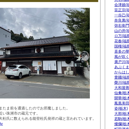
会津娘(
笹正宗(
一歩己(
奈良萬(
弥右衛門
山の井(
ロ万(福島
花春(福島
国権(福島
喜多の華
風が吹く
廣戸川(
あぶくま
からはし
豊國(福島
榮川(福島
大和屋善
仙禽(栃木
開華(栃木
鳳凰美田
またま前を通過したのでお邪魔しました。
姿(栃木)
近い珠洲市の蔵元です。
大那(栃木
大杜氏に数えられる能登杜氏発祥の蔵と言われています。
若駒(栃木
)v
燦爛(栃木