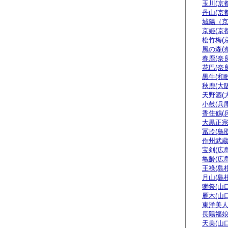
玉川(京都
丹山(京都
城陽（
京姫(京都
松竹梅(
風の森(
春鹿(奈良
花巴(奈良
黒牛(和
秋鹿(大阪
天野酒(
小鼓(兵庫
香住鶴(
大黒正宗
冨玲(鳥取
作州武蔵
宝剣(広島
亀齡(広島
王祿(島根
月山(島根
獺祭(山口
雁木(山口
東洋美人
長陽福娘
天美(山口