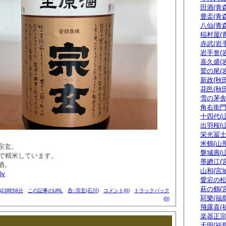
田酒(青森
豊盃(青森
八仙(青森
稲村屋(
赤武(岩手
岩手誉(
喜久盛(
鷲の尾(
新政(秋田
花邑(秋田
雪の茅舎
角右衛門
十四代(
出羽桜(
栄光冨士
米鶴(山形
宗玄。
磐城壽(
まで精米しています。
墨廼江(
酒。
山和(宮城
)v
愛宕の松
萩の鶴(
)23時58分
この記事のURL
呑::宗玄(石川)
コメント(0)
トラックバック
冩樂(福島
(0)
飛露喜(
楽器正
天明(福島