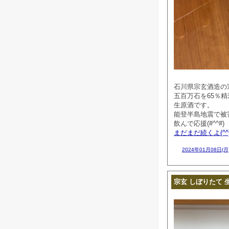
石川県宗玄酒造の
五百万石を65％
生原酒です。
能登半島地震で被
飲んで応援(#^^#)
まだまだ続くよ(^^
2024年01月08日(月
宗玄 しぼりたて 