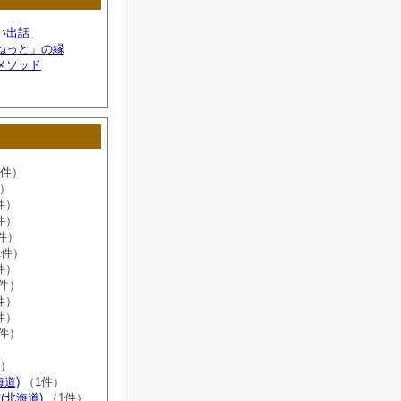
い出話
ねっと」の縁
メソッド
6件）
件）
件）
件）
件）
1件）
件）
8件）
件）
件）
2件）
）
件）
海道)
（1件）
(北海道)
（1件）