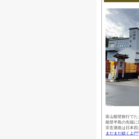
富山能登旅行でた
能登半島の先端に
宗玄酒造は日本四
まだまだ続くよ(^^