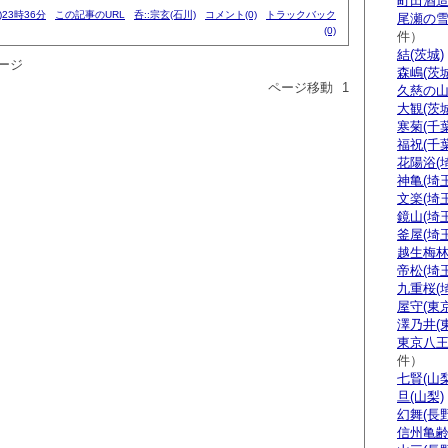
町田酒造
)23時36分
この記事のURL
呑::宗玄(石川)
コメント(0)
トラックバック
尾瀬の雪
(0)
件）
結(茨城)
ージ
森嶋(茨城
ページ移動
1
久慈の山
大観(茨城
寒菊(千葉
福祝(千葉
花陽浴(
神亀(埼玉
文楽(埼玉
鏡山(埼玉
釜屋(埼玉
越生梅林
帝松(埼玉
九重桜(
屋守(東京
澤乃井(
東京八王
件）
七賢(山梨
旦(山梨)
幻舞(長野
信州亀齢