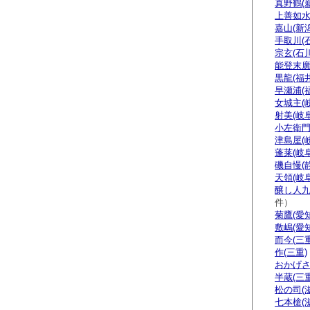
真野鶴(
上善如水
嘉山(新潟
手取川(
宗玄(石川
能登末廣
黒龍(福井
早瀬浦(
女城主(
射美(岐阜
小左衛門
津島屋(
蓬莱(岐阜
磯自慢(
天領(岐阜
醸し人九
件）
菊鷹(愛知
敷嶋(愛知
而今(三重
作(三重)
おかげさ
半蔵(三重
松の司(
七本槍(