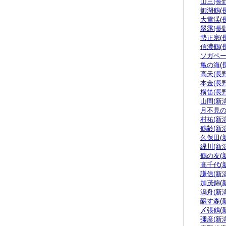
山三(長野
御湖鶴(
大雪渓(
翠露(長野
勢正宗(
信濃鶴(
ソガペー
亀の海(
高天(長野
本金(長野
横笛(長野
山間(新潟
月不見の
村祐(新潟
鶴齢(新潟
久保田(
緑川(新潟
鶴の友(
髙千代(
謙信(新潟
加茂錦(
潟舟(新潟
醸す森(
〆張鶴(
彌彦(新潟