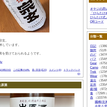
オヤジの思
「ひらたけ
ひらたけ式
QRコード
分類一覧
宗玄。
精米しています。
日記
（138
随想
（51
害を受けておられるようです。
のど
（347
パフ
（154
)v
Gear
（675
Camp
（55
)23時23分
この記事のURL
呑::宗玄(石川)
コメント(0)
トラックバック
Trek
（123
(0)
Wear
（17
遠出
（354
近所
（235
生原酒
庭/畑
（97
食
（729件
呑
（1037
國稀(北
今宵八雲