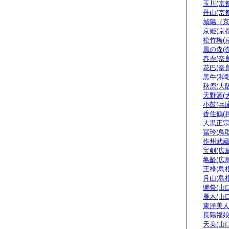
玉川(京都
丹山(京都
城陽（
京姫(京都
松竹梅(
風の森(
春鹿(奈良
花巴(奈良
黒牛(和
秋鹿(大阪
天野酒(
小鼓(兵庫
香住鶴(
大黒正宗
冨玲(鳥取
作州武蔵
宝剣(広島
亀齡(広島
王祿(島根
月山(島根
獺祭(山口
雁木(山口
東洋美人
長陽福娘
天美(山口