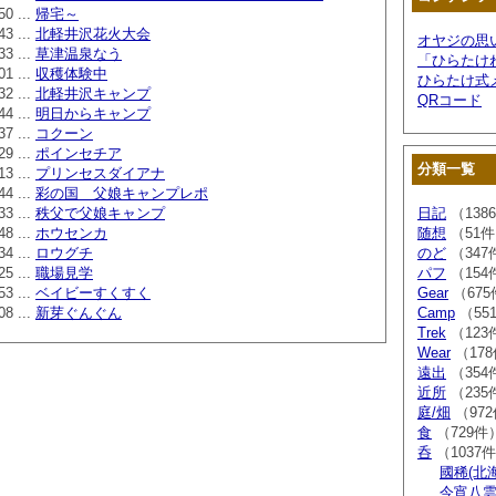
50 ...
帰宅～
43 ...
北軽井沢花火大会
オヤジの思
33 ...
草津温泉なう
「ひらたけ
01 ...
収穫体験中
ひらたけ式
32 ...
北軽井沢キャンプ
QRコード
44 ...
明日からキャンプ
37 ...
コクーン
29 ...
ポインセチア
分類一覧
13 ...
プリンセスダイアナ
44 ...
彩の国 父娘キャンプレポ
33 ...
秩父で父娘キャンプ
日記
（138
48 ...
ホウセンカ
随想
（51
34 ...
ロウグチ
のど
（347
25 ...
職場見学
パフ
（154
53 ...
ベイビーすくすく
Gear
（675
08 ...
新芽ぐんぐん
Camp
（55
Trek
（123
Wear
（17
遠出
（354
近所
（235
庭/畑
（97
食
（729件
呑
（1037
國稀(北
今宵八雲