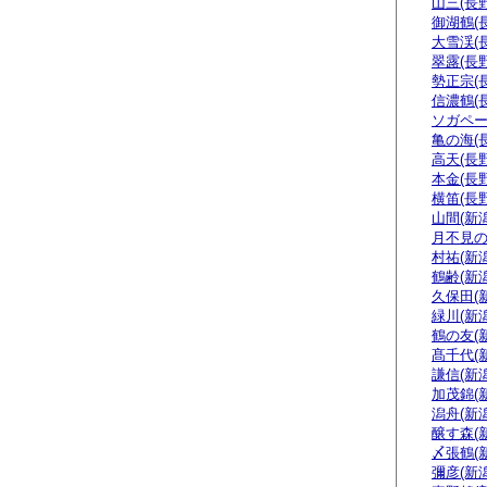
山三(長野
御湖鶴(
大雪渓(
翠露(長野
勢正宗(
信濃鶴(
ソガペー
亀の海(
高天(長野
本金(長野
横笛(長野
山間(新潟
月不見の
村祐(新潟
鶴齢(新潟
久保田(
緑川(新潟
鶴の友(
髙千代(
謙信(新潟
加茂錦(
潟舟(新潟
醸す森(
〆張鶴(
彌彦(新潟