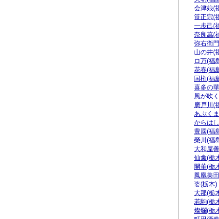
会津娘(
笹正宗(
一歩己(
奈良萬(
弥右衛門
山の井(
ロ万(福島
花春(福島
国権(福島
喜多の華
風が吹く
廣戸川(
あぶくま
からはし
豊國(福島
榮川(福島
大和屋善
仙禽(栃木
開華(栃木
鳳凰美田
姿(栃木)
大那(栃木
若駒(栃木
燦爛(栃木