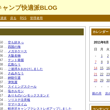
ャンプ快適派BLOG
快適派
戻る
RSS
管理者用
カレンダー
50 ...
空も好きっ
2011年8月
58 ...
四国の海
日
月
火
52 ...
メガネケース
36 ...
大阪名物
-
1
2
47 ...
テント発掘
7
8
9
38 ...
広島なう
14
15
16
41 ...
ご迷惑をおかけしました
56 ...
さぬきなう
21
22
23
18 ...
紳助引退
28
29
30
37 ...
津気屋
34 ...
スイミングスクール
-
-
-
04 ...
塩ホルモン
前の月
次
17 ...
ありものハンモックスタンド
04 ...
ソリステ注意報
59 ...
サマータイム
58 ...
軽井沢キャンプクレストレポアップしました
コンテンツ