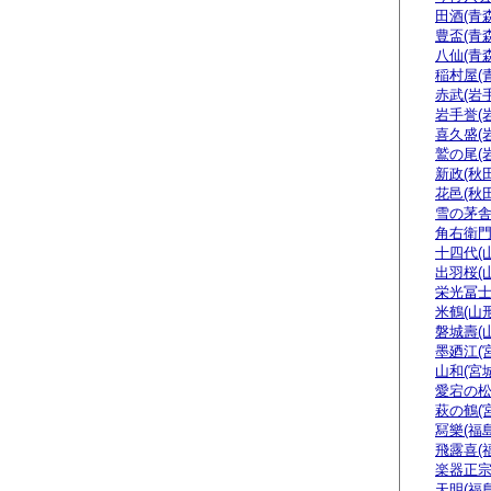
田酒(青森
豊盃(青森
八仙(青森
稲村屋(
赤武(岩手
岩手誉(
喜久盛(
鷲の尾(
新政(秋田
花邑(秋田
雪の茅舎
角右衛門
十四代(
出羽桜(
栄光冨士
米鶴(山形
磐城壽(
墨廼江(
山和(宮城
愛宕の松
萩の鶴(
冩樂(福島
飛露喜(
楽器正
天明(福島