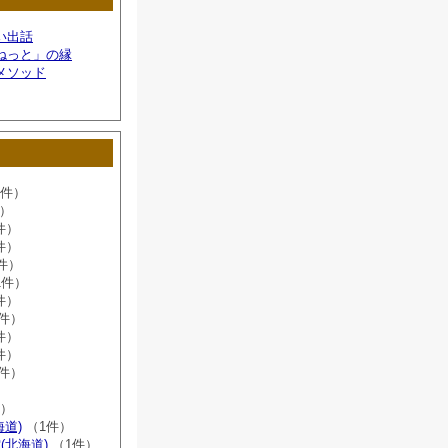
い出話
ねっと」の縁
メソッド
6件）
件）
件）
件）
件）
1件）
件）
8件）
件）
件）
2件）
）
件）
海道)
（1件）
(北海道)
（1件）