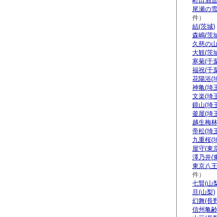
町田酒造
尾瀬の雪
件）
結(茨城)
森嶋(茨城
久慈の山
大観(茨城
寒菊(千葉
福祝(千葉
花陽浴(
神亀(埼玉
文楽(埼玉
鏡山(埼玉
釜屋(埼玉
越生梅林
帝松(埼玉
九重桜(
屋守(東京
澤乃井(
東京八王
件）
七賢(山梨
旦(山梨)
幻舞(長野
信州亀齢