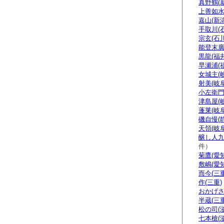
真野鶴(
上善如水
嘉山(新潟
手取川(
宗玄(石川
能登末廣
黒龍(福井
早瀬浦(
女城主(
射美(岐阜
小左衛門
津島屋(
蓬莱(岐阜
磯自慢(
天領(岐阜
醸し人九
件）
菊鷹(愛知
敷嶋(愛知
而今(三重
作(三重)
おかげさ
半蔵(三重
松の司(
七本槍(