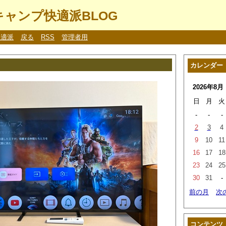
ャンプ快適派BLOG
快適派
戻る
RSS
管理者用
カレンダー
2026年8月
日
月
火
-
-
-
2
3
4
9
10
11
16
17
18
23
24
25
30
31
-
前の月
次
コンテンツ