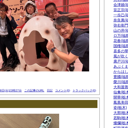
会津娘(
笹正宗(
一歩己(
奈良萬(
弥右衛門
山の井(
ロ万(福島
花春(福島
国権(福島
喜多の華
風が吹く
廣戸川(
あぶくま
からはし
豊國(福島
榮川(福島
大和屋善
28日(火)23時27分
この記事のURL
日記
コメント(0)
トラックバック(0)
仙禽(栃木
開華(栃木
鳳凰美田
姿(栃木)
大那(栃木
若駒(栃木
燦爛(栃木