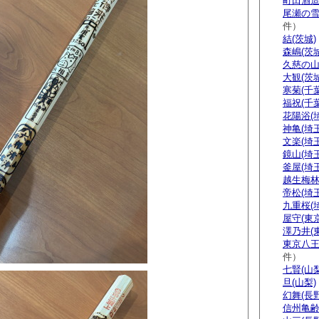
町田酒造
尾瀬の雪
件）
結(茨城)
森嶋(茨城
久慈の山
大観(茨城
寒菊(千葉
福祝(千葉
花陽浴(
神亀(埼玉
文楽(埼玉
鏡山(埼玉
釜屋(埼玉
越生梅林
帝松(埼玉
九重桜(
屋守(東京
澤乃井(
東京八王
件）
七賢(山梨
旦(山梨)
幻舞(長野
信州亀齢