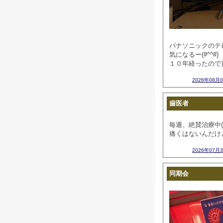
パナソニックのテ
気になるー(#^^#)
１０年経ったので
2026年08月
歯医者
毎週、絶賛治療中(
痛くはないんだけど
2026年07月
同期会