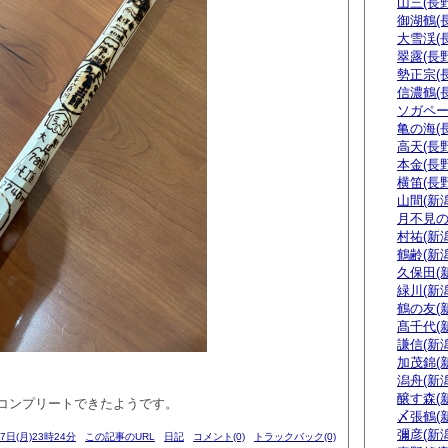
山三(長野
御湖鶴(
大雪渓(
翠露(長野
勢正宗(
信濃鶴(
ソガペー
亀の海(
高天(長野
本金(長野
横笛(長野
山間(新潟
月不見の
村祐(新潟
鶴齢(新潟
久保田(
緑川(新潟
鶴の友(
髙千代(
謙信(新潟
加茂錦(
潟舟(新潟
醸す森(
コンプリートできたようです。
〆張鶴(
彌彦(新潟
27日(月)23時24分
この記事のURL
日記
コメント(0)
トラックバック(0)