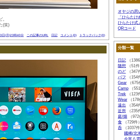
オヤジの思
「ひらたけ
ビ。
ひらたけ式
(笑)
QRコード
03日(月)23時40分
この記事のURL
日記
コメント(0)
トラックバック(0)
分類一覧
日記
（138
随想
（51
のど
（347
パフ
（154
Gear
（675
Camp
（55
Trek
（123
Wear
（17
遠出
（354
近所
（235
庭/畑
（97
食
（729件
呑
（1037
國稀(北
今宵八雲