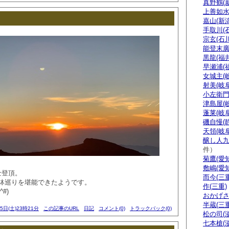
真野鶴(
上善如水
嘉山(新潟
手取川(
宗玄(石川
能登末廣
黒龍(福井
早瀬浦(
女城主(
射美(岐阜
小左衛門
津島屋(
蓬莱(岐阜
磯自慢(
天領(岐阜
醸し人九
件）
菊鷹(愛知
敷嶋(愛知
士登頂。
而今(三重
鉢巡りを堪能できたようです。
作(三重)
#)
おかげさ
半蔵(三重
25日(土)23時21分
この記事のURL
日記
コメント(0)
トラックバック(0)
松の司(
七本槍(