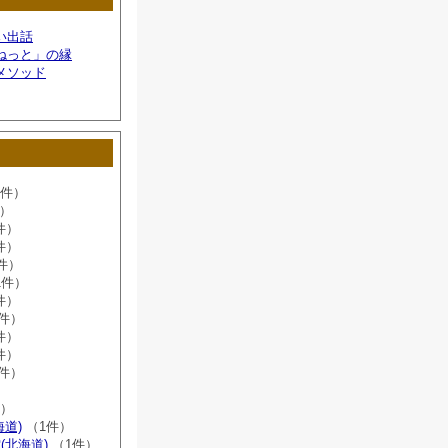
い出話
ねっと」の縁
メソッド
6件）
件）
件）
件）
件）
1件）
件）
8件）
件）
件）
2件）
）
件）
海道)
（1件）
(北海道)
（1件）