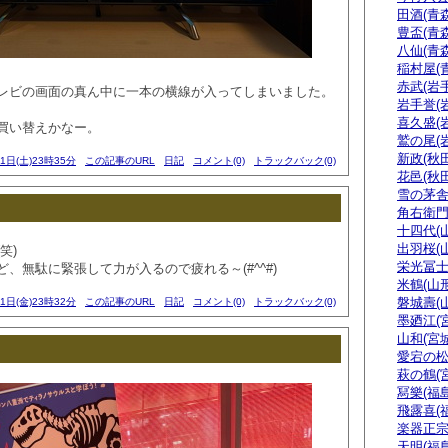
田酒(青森
豊盃(青森
八仙(青森
稲村屋(
赤武(岩手
レビの画面の真ん中に一本の横線が入ってしまいました。
岩手誉(
喜久盛(
買い替えかなー。
鷲の尾(
新政(秋田
01日(土)23時35分
この記事のURL
日記
コメント(0)
トラックバック(0)
花邑(秋田
雪の茅舎
角右衛門
十四代(
出羽桜(
笑)
栄光冨士
、無駄に緊張して力が入るので疲れる～(#^^#)
米鶴(山形
磐城壽(
31日(金)23時32分
この記事のURL
日記
コメント(0)
トラックバック(0)
墨廼江(
山和(宮城
愛宕の松
萩の鶴(
冩樂(福島
飛露喜(
楽器正
天明(福島