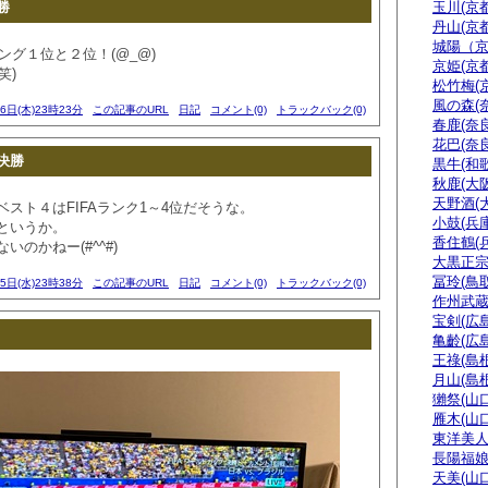
勝
玉川(京都
丹山(京都
城陽（
キング１位と２位！(@_@)
京姫(京都
笑)
松竹梅(
風の森(
16日(木)23時23分
この記事のURL
日記
コメント(0)
トラックバック(0)
春鹿(奈良
花巴(奈良
決勝
黒牛(和
秋鹿(大阪
天野酒(
スト４はFIFAランク1～4位だそうな。
小鼓(兵庫
というか。
香住鶴(
のかねー(#^^#)
大黒正宗
冨玲(鳥取
15日(水)23時38分
この記事のURL
日記
コメント(0)
トラックバック(0)
作州武蔵
宝剣(広島
亀齡(広島
王祿(島根
月山(島根
獺祭(山口
雁木(山口
東洋美人
長陽福娘
天美(山口