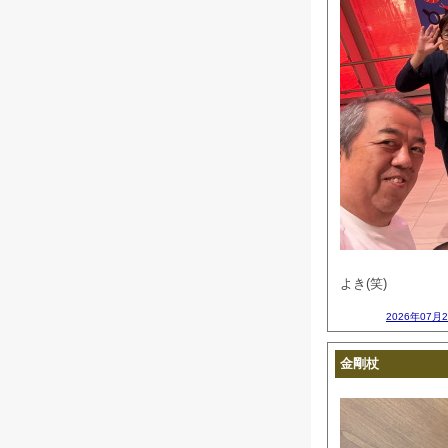
よき(笑)
2026年07月
金剛杖