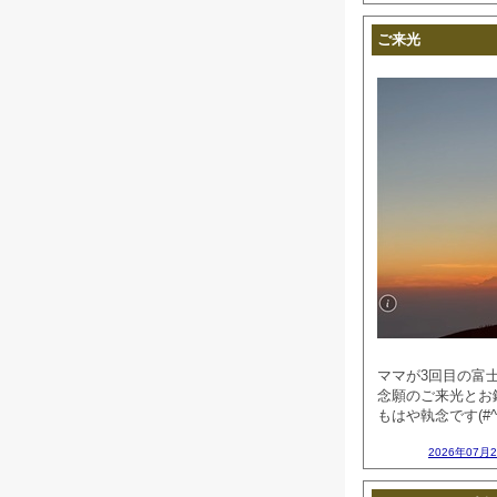
ご来光
ママが3回目の富
念願のご来光とお
もはや執念です(#^^
2026年07月