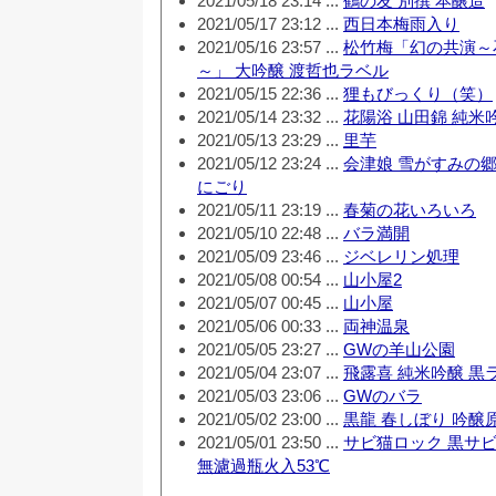
2021/05/18 23:14 ...
鶴の友 別撰 本醸造
2021/05/17 23:12 ...
西日本梅雨入り
2021/05/16 23:57 ...
松竹梅「幻の共演～
～」 大吟醸 渡哲也ラベル
2021/05/15 22:36 ...
狸もびっくり（笑）
2021/05/14 23:32 ...
花陽浴 山田錦 純米
2021/05/13 23:29 ...
里芋
2021/05/12 23:24 ...
会津娘 雪がすみの郷
にごり
2021/05/11 23:19 ...
春菊の花いろいろ
2021/05/10 22:48 ...
バラ満開
2021/05/09 23:46 ...
ジベレリン処理
2021/05/08 00:54 ...
山小屋2
2021/05/07 00:45 ...
山小屋
2021/05/06 00:33 ...
両神温泉
2021/05/05 23:27 ...
GWの羊山公園
2021/05/04 23:07 ...
飛露喜 純米吟醸 黒
2021/05/03 23:06 ...
GWのバラ
2021/05/02 23:00 ...
黒龍 春しぼり 吟醸
2021/05/01 23:50 ...
サビ猫ロック 黒サ
無濾過瓶火入53℃