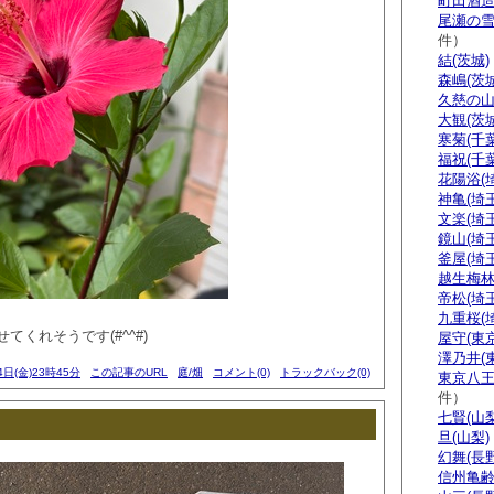
町田酒造
尾瀬の雪
件）
結(茨城)
森嶋(茨城
久慈の山
大観(茨城
寒菊(千葉
福祝(千葉
花陽浴(
神亀(埼玉
文楽(埼玉
鏡山(埼玉
釜屋(埼玉
越生梅林
帝松(埼玉
九重桜(
てくれそうです(#^^#)
屋守(東京
澤乃井(
4日(金)23時45分
この記事のURL
庭/畑
コメント(0)
トラックバック(0)
東京八王
件）
七賢(山梨
旦(山梨)
幻舞(長野
信州亀齢