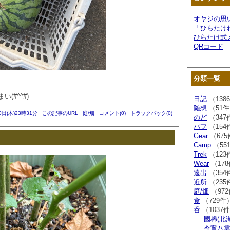
オヤジの思
「ひらたけ
ひらたけ式
QRコード
分類一覧
(#^^#)
日記
（138
随想
（51
0日(木)23時31分
この記事のURL
庭/畑
コメント(0)
トラックバック(0)
のど
（347
パフ
（154
Gear
（675
Camp
（55
Trek
（123
Wear
（17
遠出
（354
近所
（235
庭/畑
（97
食
（729件
呑
（1037
國稀(北
今宵八雲