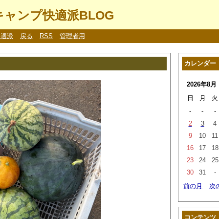
ャンプ快適派BLOG
快適派
戻る
RSS
管理者用
カレンダー
2026年8月
日
月
火
-
-
-
2
3
4
9
10
11
16
17
18
23
24
25
30
31
-
前の月
次
コンテンツ