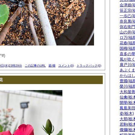
会津娘(
笹正宗(
一歩己(
奈良萬(
弥右衛門
山の井(
ロ万(福島
花春(福島
国権(福島
喜多の華
#)
風が吹く
廣戸川(
9日(水)23時29分
この記事のURL
庭/畑
コメント(0)
トラックバック(0)
あぶくま
からはし
花
豊國(福島
榮川(福島
大和屋善
仙禽(栃木
開華(栃木
鳳凰美田
姿(栃木)
大那(栃木
若駒(栃木
燦爛(栃木