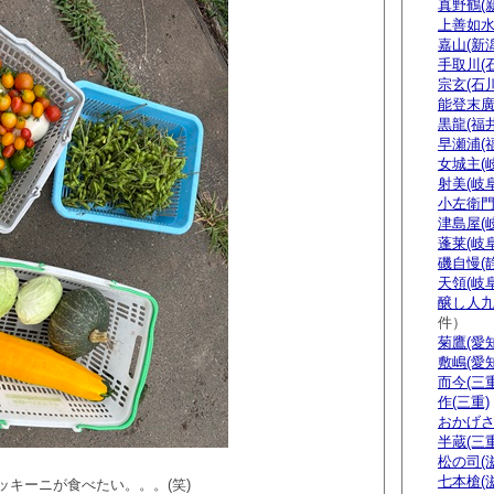
真野鶴(
上善如水
嘉山(新潟
手取川(
宗玄(石川
能登末廣
黒龍(福井
早瀬浦(
女城主(
射美(岐阜
小左衛門
津島屋(
蓬莱(岐阜
磯自慢(
天領(岐阜
醸し人九
件）
菊鷹(愛知
敷嶋(愛知
而今(三重
作(三重)
おかげさ
半蔵(三重
松の司(
七本槍(
ッキーニが食べたい。。。(笑)