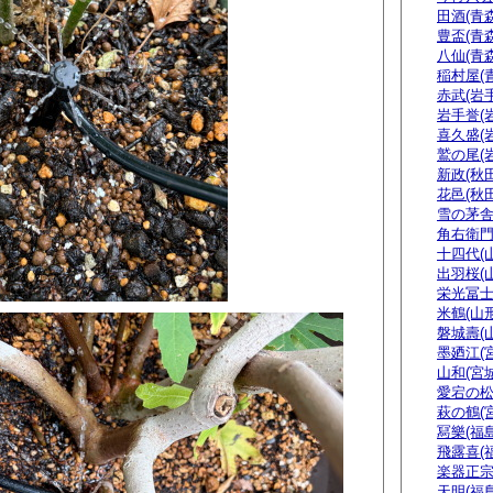
田酒(青森
豊盃(青森
八仙(青森
稲村屋(
赤武(岩手
岩手誉(
喜久盛(
鷲の尾(
新政(秋田
花邑(秋田
雪の茅舎
角右衛門
十四代(
出羽桜(
栄光冨士
米鶴(山形
磐城壽(
墨廼江(
山和(宮城
愛宕の松
萩の鶴(
冩樂(福島
飛露喜(
楽器正
天明(福島