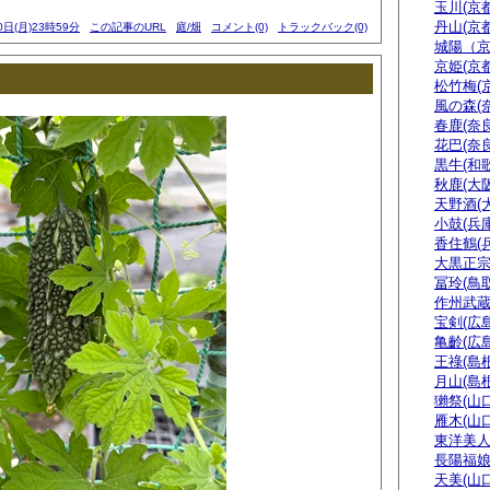
玉川(京都
丹山(京都
0日(月)23時59分
この記事のURL
庭/畑
コメント(0)
トラックバック(0)
城陽（
京姫(京都
松竹梅(
風の森(
春鹿(奈良
花巴(奈良
黒牛(和
秋鹿(大阪
天野酒(
小鼓(兵庫
香住鶴(
大黒正宗
冨玲(鳥取
作州武蔵
宝剣(広島
亀齡(広島
王祿(島根
月山(島根
獺祭(山口
雁木(山口
東洋美人
長陽福娘
天美(山口