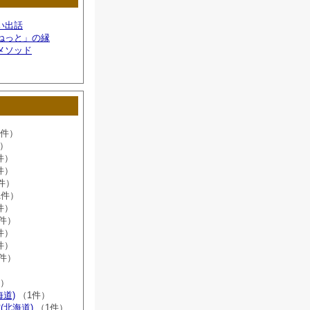
い出話
ねっと」の縁
メソッド
6件）
件）
件）
件）
件）
1件）
件）
8件）
件）
件）
2件）
）
件）
海道)
（1件）
(北海道)
（1件）