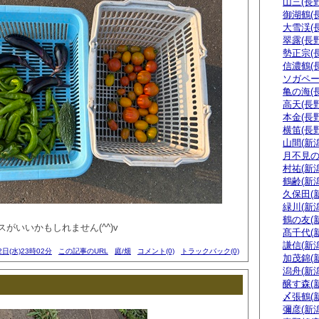
山三(長野
御湖鶴(
大雪渓(
翠露(長野
勢正宗(
信濃鶴(
ソガペー
亀の海(
高天(長野
本金(長野
横笛(長野
山間(新潟
月不見の
村祐(新潟
鶴齢(新潟
久保田(
緑川(新潟
鶴の友(
がいいかもしれません(^^)v
髙千代(
謙信(新潟
2日(水)23時02分
この記事のURL
庭/畑
コメント(0)
トラックバック(0)
加茂錦(
潟舟(新潟
醸す森(
〆張鶴(
彌彦(新潟