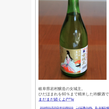
岐阜県岩村醸造の女城主。
ひだほまれを60％まで精米した吟醸酒
まだまだ続くよ(^^)v
2018年01月25日(木)21時02分
この記事のURL
呑::女城主(岐