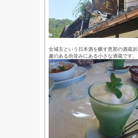
女城主という日本酒を醸す恵那の酒蔵岩
趣のある街並みにある小さな酒蔵です。