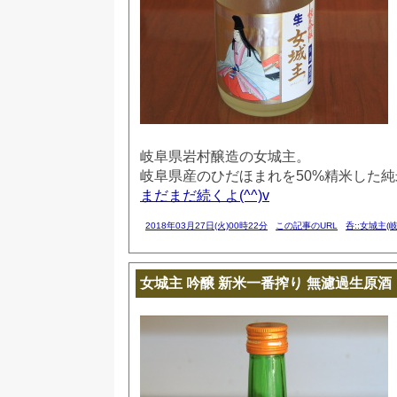
岐阜県岩村醸造の女城主。
岐阜県産のひだほまれを50%精米した
まだまだ続くよ(^^)v
2018年03月27日(火)00時22分
この記事のURL
呑::女城主(岐
女城主 吟醸 新米一番搾り 無濾過生原酒