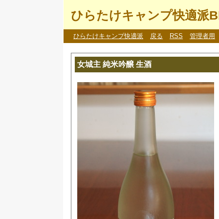
ひらたけキャンプ快適派B
ひらたけキャンプ快適派
戻る
RSS
管理者用
女城主 純米吟醸 生酒