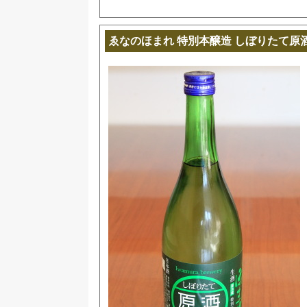
ゑなのほまれ 特別本醸造 しぼりたて原