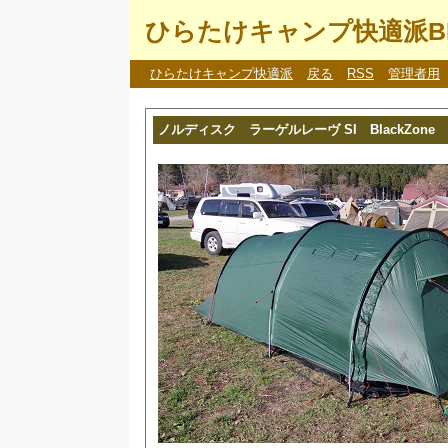
ひらたけキャンプ快適派B
ひらたけキャンプ快適派
戻る
RSS
管理者用
ノルディスク ラーゲルレーヴ SI BlackZone