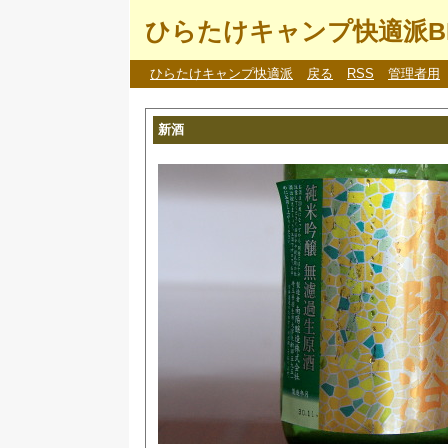
ひらたけキャンプ快適派B
ひらたけキャンプ快適派
戻る
RSS
管理者用
新酒