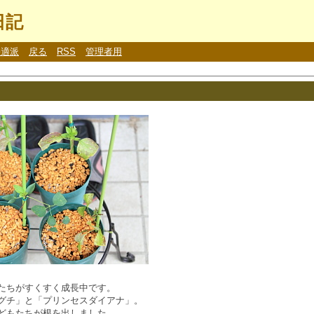
日記
快適派
戻る
RSS
管理者用
たちがすくすく成長中です。
グチ」と「プリンセスダイアナ」。
どもたちが根を出しました。