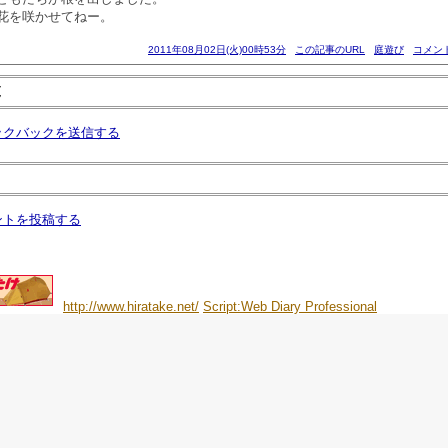
花を咲かせてねー。
2011年08月02日(火)00時53分
この記事のURL
庭遊び
コメント
覧
ックバックを送信する
ントを投稿する
http://www.hiratake.net/
Script:Web Diary Professional