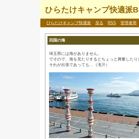
ひらたけキャンプ快適派B
ひらたけキャンプ快適派
戻る
RSS
管理者用
四国の海
埼玉県には海がありません。
でそので、海を見たりするとちょっと興奮したり
それが出張であっても…（滝汗）