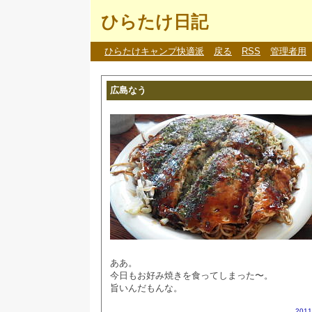
ひらたけ日記
ひらたけキャンプ快適派
戻る
RSS
管理者用
広島なう
ああ。
今日もお好み焼きを食ってしまった〜。
旨いんだもんな。
201