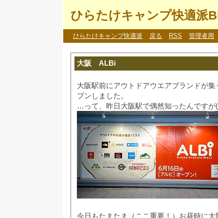
ひらたけキャンプ快適派B
ひらたけキャンプ快適派
戻る
RSS
管理者用
大阪 ALBi
大阪駅前にアウトドアウエアブランドが集う
プンしました。
…って、昨日大阪駅で偶然知ったんですが(
今日もたまたま（ここ重要！）お昼時に大