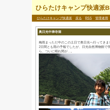
ひらたけキャンプ快適派B
ひらたけキャンプ快適派
戻る
RSS
管理者用
奥日光中禅寺湖
梅雨まっただ中のこの土日で奥日光へ行ってきま
2日間とも雨の予報でしたが、日光自然博物館で
ら、ついに晴れ間が…。