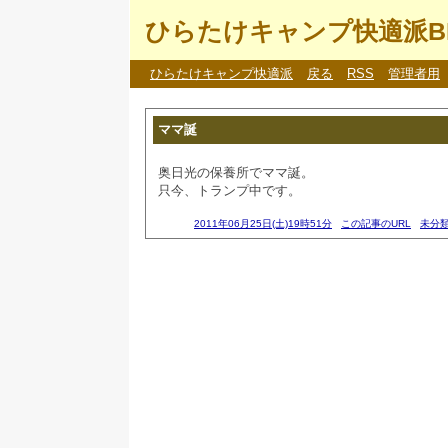
ひらたけキャンプ快適派B
ひらたけキャンプ快適派
戻る
RSS
管理者用
ママ誕
奥日光の保養所でママ誕。
只今、トランプ中です。
2011年06月25日(土)19時51分
この記事のURL
未分