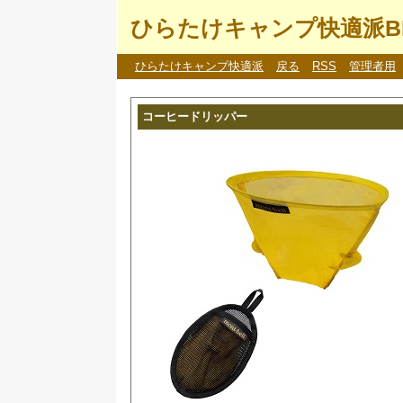
ひらたけキャンプ快適派B
ひらたけキャンプ快適派
戻る
RSS
管理者用
コーヒードリッパー