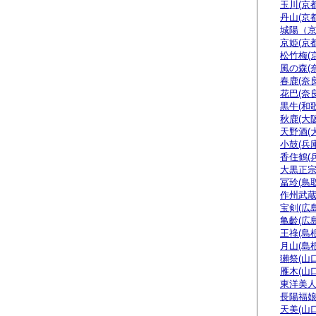
玉川(京都
丹山(京都
城陽（
京姫(京都
松竹梅(
風の森(
春鹿(奈良
花巴(奈良
黒牛(和
秋鹿(大阪
天野酒(
小鼓(兵庫
香住鶴(
大黒正宗
冨玲(鳥取
作州武蔵
宝剣(広島
亀齡(広島
王祿(島根
月山(島根
獺祭(山口
雁木(山口
東洋美人
長陽福娘
天美(山口