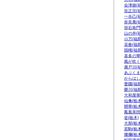
会津娘(
笹正宗(
一歩己(
奈良萬(
弥右衛門
山の井(
ロ万(福島
花春(福島
国権(福島
喜多の華
風が吹く
廣戸川(
あぶくま
からはし
豊國(福島
榮川(福島
大和屋善
仙禽(栃木
開華(栃木
鳳凰美田
姿(栃木)
大那(栃木
若駒(栃木
燦爛(栃木