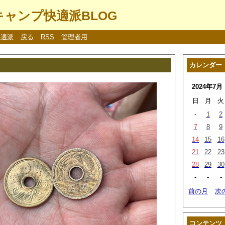
ャンプ快適派BLOG
快適派
戻る
RSS
管理者用
カレンダー
2024年7月
日
月
火
-
1
2
7
8
9
14
15
16
21
22
23
28
29
30
-
-
-
前の月
次
コンテンツ