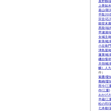
真野鶴(
上善如水
嘉山(新潟
手取川(
宗玄(石川
能登末廣
黒龍(福井
早瀬浦(
女城主(
射美(岐阜
小左衛門
津島屋(
蓬莱(岐阜
磯自慢(
天領(岐阜
醸し人九
件）
菊鷹(愛知
敷嶋(愛知
而今(三重
作(三重)
おかげさ
半蔵(三重
松の司(
七本槍(