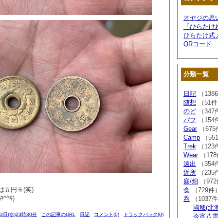
オヤジの思
「ひらたけ
ひらたけ式
QRコード
分類一覧
日記
（138
随想
（51
のど
（347
パフ
（154
Gear
（675
Camp
（55
Trek
（123
Wear
（17
遠出
（354
近所
（235
庭/畑
（97
五円玉(笑)
食
（729件
^^#)
呑
（1037
國稀(北
03日(水)23時30分
この記事のURL
日記
コメント(0)
トラックバック(0)
今宵八雲