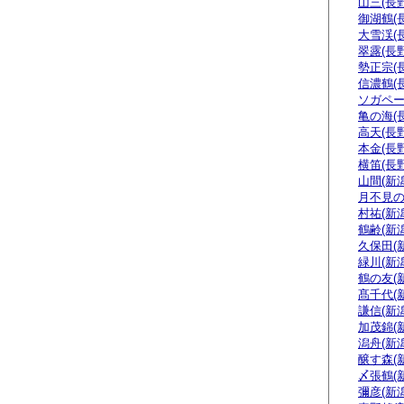
山三(長野
御湖鶴(
大雪渓(
翠露(長野
勢正宗(
信濃鶴(
ソガペー
亀の海(
高天(長野
本金(長野
横笛(長野
山間(新潟
月不見の
村祐(新潟
鶴齢(新潟
久保田(
緑川(新潟
鶴の友(
髙千代(
謙信(新潟
加茂錦(
潟舟(新潟
醸す森(
〆張鶴(
彌彦(新潟