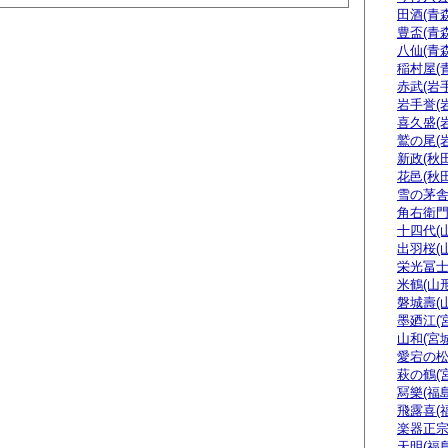
田酒(青森
豊盃(青森
八仙(青森
稲村屋(
赤武(岩手
岩手誉(
喜久盛(
鷲の尾(
新政(秋田
花邑(秋田
雪の茅舎
角右衛門
十四代(
出羽桜(
栄光冨士
米鶴(山形
磐城壽(
墨廼江(
山和(宮城
愛宕の松
萩の鶴(
冩樂(福島
飛露喜(
楽器正
天明(福島