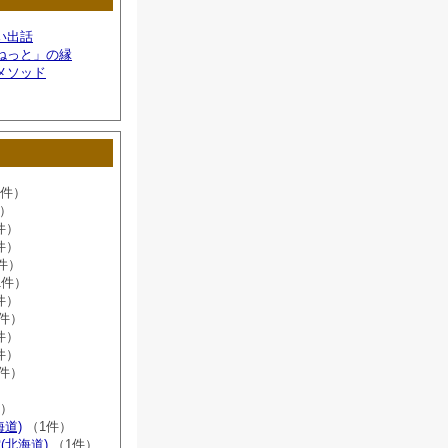
い出話
ねっと」の縁
メソッド
6件）
件）
件）
件）
件）
1件）
件）
8件）
件）
件）
2件）
）
件）
海道)
（1件）
(北海道)
（1件）