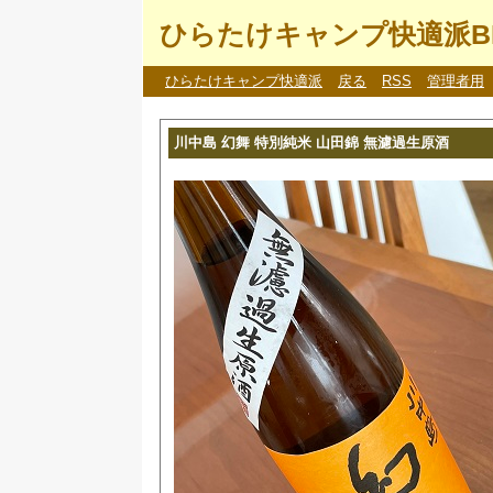
ひらたけキャンプ快適派B
ひらたけキャンプ快適派
戻る
RSS
管理者用
川中島 幻舞 特別純米 山田錦 無濾過生原酒