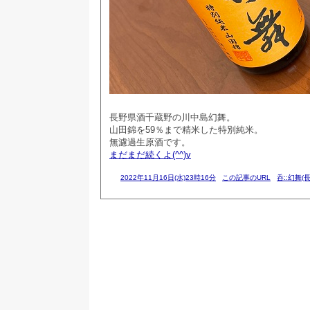
長野県酒千蔵野の川中島幻舞。
山田錦を59％まで精米した特別純米。
無濾過生原酒です。
まだまだ続くよ(^^)v
2022年11月16日(水)23時16分
この記事のURL
呑::幻舞(