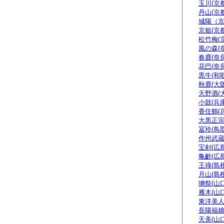
玉川(京都
丹山(京都
城陽（
京姫(京都
松竹梅(
風の森(
春鹿(奈良
花巴(奈良
黒牛(和
秋鹿(大阪
天野酒(
小鼓(兵庫
香住鶴(
大黒正宗
冨玲(鳥取
作州武蔵
宝剣(広島
亀齡(広島
王祿(島根
月山(島根
獺祭(山口
雁木(山口
東洋美人
長陽福娘
天美(山口