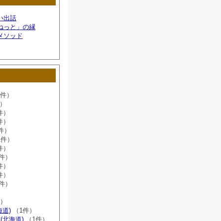
い出話
ねっと」の縁
メソッド
6件）
件）
件）
件）
件）
1件）
件）
8件）
件）
件）
2件）
）
件）
海道)
（1件）
(北海道)
（1件）