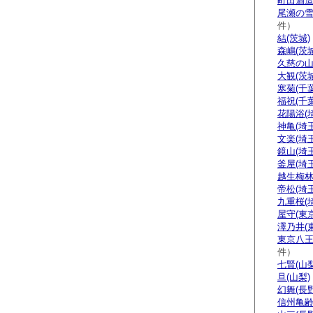
町田酒造
尾瀬の雪
件）
結(茨城)
森嶋(茨城
久慈の山
大観(茨城
寒菊(千葉
福祝(千葉
花陽浴(
神亀(埼玉
文楽(埼玉
鏡山(埼玉
釜屋(埼玉
越生梅林
帝松(埼玉
九重桜(
屋守(東京
澤乃井(
東京八王
件）
七賢(山梨
旦(山梨)
幻舞(長野
信州亀齢