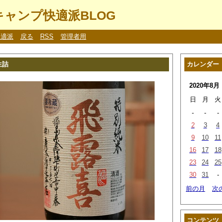
ャンプ快適派BLOG
快適派
戻る
RSS
管理者用
生詰
カレンダー
2020年8月
日
月
火
-
-
-
2
3
4
9
10
11
16
17
18
23
24
25
30
31
-
前の月
次
コンテンツ