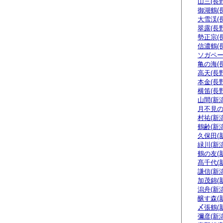
山三(長野
御湖鶴(
大雪渓(
翠露(長野
勢正宗(
信濃鶴(
ソガペー
亀の海(
高天(長野
本金(長野
横笛(長野
山間(新潟
月不見の
村祐(新潟
鶴齢(新潟
久保田(
緑川(新潟
鶴の友(
髙千代(
謙信(新潟
加茂錦(
潟舟(新潟
醸す森(
〆張鶴(
彌彦(新潟