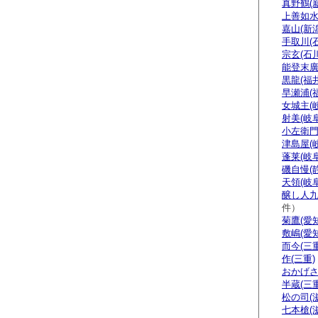
真野鶴(
上善如水
嘉山(新潟
手取川(
宗玄(石川
能登末廣
黒龍(福井
早瀬浦(
女城主(
射美(岐阜
小左衛門
津島屋(
蓬莱(岐阜
磯自慢(
天領(岐阜
醸し人九
件）
菊鷹(愛知
敷嶋(愛知
而今(三重
作(三重)
おかげさ
半蔵(三重
松の司(
七本槍(