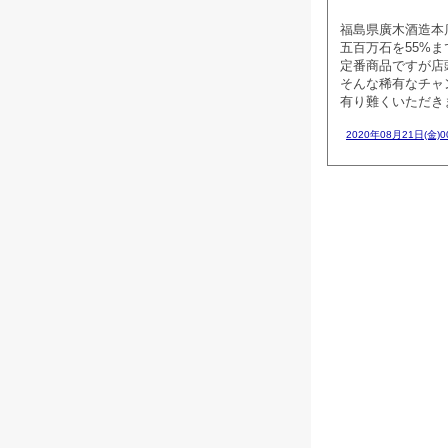
福島県廣木酒造本
五百万石を55%
定番商品ですが店
そんな稀有なチャ
有り難くいただきます
2020年08月21日(金)