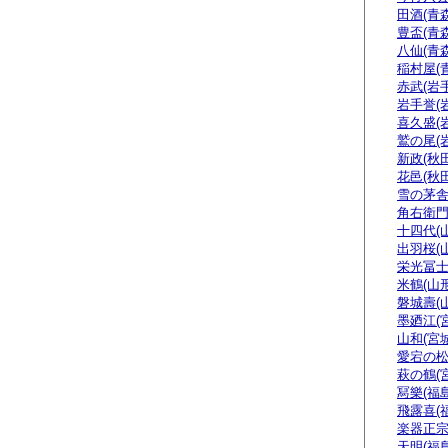
田酒(青森
豊盃(青森
八仙(青森
稲村屋(
赤武(岩手
岩手誉(
喜久盛(
鷲の尾(
新政(秋田
花邑(秋田
雪の茅舎
角右衛門
十四代(
出羽桜(
栄光冨士
米鶴(山形
磐城壽(
墨廼江(
山和(宮城
愛宕の松
萩の鶴(
冩樂(福島
飛露喜(
楽器正
天明(福島