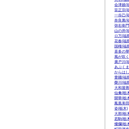
会津娘(
笹正宗(
一歩己(
奈良萬(
弥右衛門
山の井(
ロ万(福島
花春(福島
国権(福島
喜多の華
風が吹く
廣戸川(
あぶくま
からはし
豊國(福島
榮川(福島
大和屋善
仙禽(栃木
開華(栃木
鳳凰美田
姿(栃木)
大那(栃木
若駒(栃木
燦爛(栃木