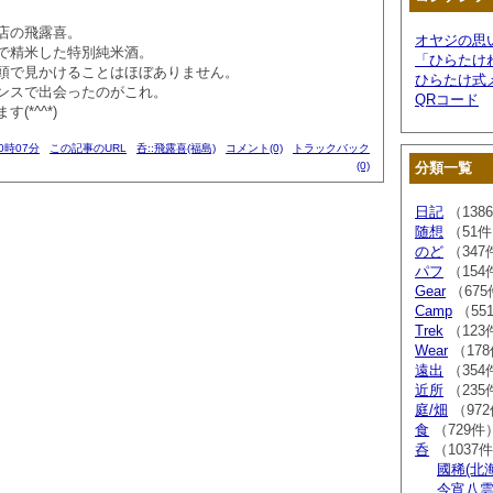
店の飛露喜。
オヤジの思
まで精米した特別純米酒。
「ひらたけ
頭で見かけることはほぼありません。
ひらたけ式
ンスで出会ったのがこれ。
QRコード
(*^^*)
00時07分
この記事のURL
呑::飛露喜(福島)
コメント(0)
トラックバック
(0)
分類一覧
日記
（138
随想
（51
のど
（347
パフ
（154
Gear
（675
Camp
（55
Trek
（123
Wear
（17
遠出
（354
近所
（235
庭/畑
（97
食
（729件
呑
（1037
國稀(北
今宵八雲