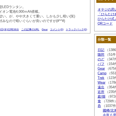
代型LEDランタン。
オヤジの思
オン電池4,000ｍAh搭載。
「ひらたけ
ぽい。が、やや大きくて重い。しかも少し暗い(笑)
ひらたけ式
みなので暗いぐらいが良いのですが(#^^#)
QRコード
4日(水)22時38分
この記事のURL
Gear
コメント(0)
トラックバック(0)
分類一覧
日記
（138
随想
（51
のど
（347
パフ
（154
Gear
（675
Camp
（55
Trek
（123
Wear
（17
遠出
（354
近所
（235
庭/畑
（97
食
（729件
呑
（1037
國稀(北
今宵八雲