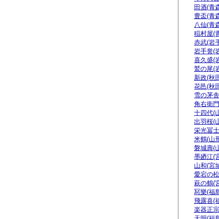
田酒(青森
豊盃(青森
八仙(青森
稲村屋(
赤武(岩手
岩手誉(
喜久盛(
鷲の尾(
新政(秋田
花邑(秋田
雪の茅舎
角右衛門
十四代(
出羽桜(
栄光冨士
米鶴(山形
磐城壽(
墨廼江(
山和(宮城
愛宕の松
萩の鶴(
冩樂(福島
飛露喜(
楽器正
天明(福島