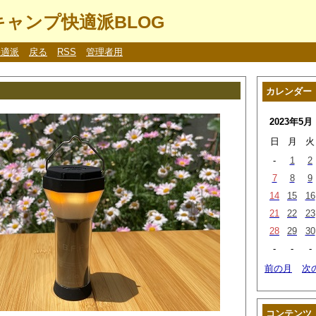
ャンプ快適派BLOG
快適派
戻る
RSS
管理者用
カレンダー
2023年5月
日
月
火
-
1
2
7
8
9
14
15
16
21
22
23
28
29
30
-
-
-
前の月
次
コンテンツ