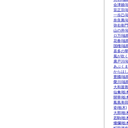
会津娘(
笹正宗(
一歩己(
奈良萬(
弥右衛門
山の井(
ロ万(福島
花春(福島
国権(福島
喜多の華
風が吹く
廣戸川(
あぶくま
からはし
豊國(福島
榮川(福島
大和屋善
仙禽(栃木
開華(栃木
鳳凰美田
姿(栃木)
大那(栃木
若駒(栃木
燦爛(栃木