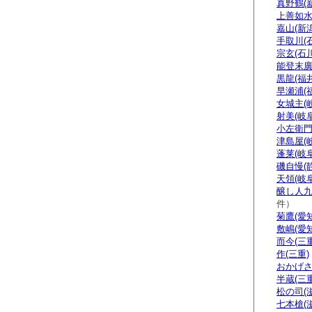
真野鶴(
上善如水
嘉山(新潟
手取川(
宗玄(石川
能登末廣
黒龍(福井
早瀬浦(
女城主(
射美(岐阜
小左衛門
津島屋(
蓬莱(岐阜
磯自慢(
天領(岐阜
醸し人九
件）
菊鷹(愛知
敷嶋(愛知
而今(三重
作(三重)
おかげさ
半蔵(三重
松の司(
七本槍(