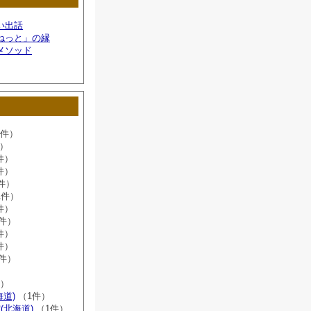
い出話
ねっと」の縁
メソッド
6件）
件）
件）
件）
件）
1件）
件）
8件）
件）
件）
2件）
）
件）
海道)
（1件）
(北海道)
（1件）