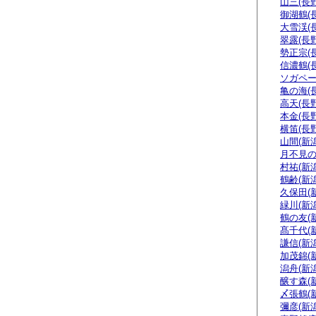
山三(長野
御湖鶴(
大雪渓(
翠露(長野
勢正宗(
信濃鶴(
ソガペー
亀の海(
高天(長野
本金(長野
横笛(長野
山間(新潟
月不見の
村祐(新潟
鶴齢(新潟
久保田(
緑川(新潟
鶴の友(
髙千代(
謙信(新潟
加茂錦(
潟舟(新潟
醸す森(
〆張鶴(
彌彦(新潟