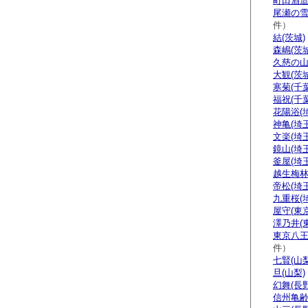
町田酒造
尾瀬の雪
件）
結(茨城)
森嶋(茨城
久慈の山
大観(茨城
寒菊(千葉
福祝(千葉
花陽浴(
神亀(埼玉
文楽(埼玉
鏡山(埼玉
釜屋(埼玉
越生梅林
帝松(埼玉
九重桜(
屋守(東京
澤乃井(
東京八王
件）
七賢(山梨
旦(山梨)
幻舞(長野
信州亀齢