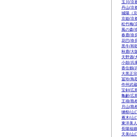
玉川(京都
丹山(京都
城陽（
京姫(京都
松竹梅(
風の森(
春鹿(奈良
花巴(奈良
黒牛(和
秋鹿(大阪
天野酒(
小鼓(兵庫
香住鶴(
大黒正宗
冨玲(鳥取
作州武蔵
宝剣(広島
亀齡(広島
王祿(島根
月山(島根
獺祭(山口
雁木(山口
東洋美人
長陽福娘
天美(山口