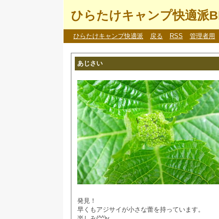
ひらたけキャンプ快適派B
ひらたけキャンプ快適派
戻る
RSS
管理者用
あじさい
発見！
早くもアジサイが小さな蕾を持っています。
楽しみ(^^)v