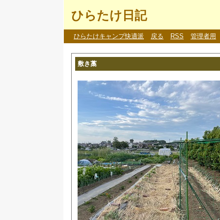
ひらたけ日記
ひらたけキャンプ快適派
戻る
RSS
管理者用
敷き藁