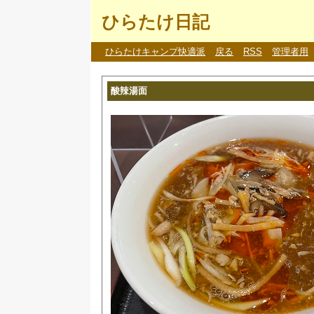
ひらたけ日記
ひらたけキャンプ快適派
戻る
RSS
管理者用
酸辣湯面