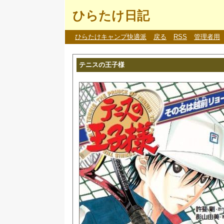
ひらたけ日記
ひらたけキャンプ快適派
戻る
RSS
管理者用
テニスの王子様