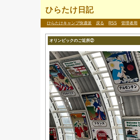
ひらたけ日記
ひらたけキャンプ快適派
戻る
RSS
管理者用
オリンピックのご近所②