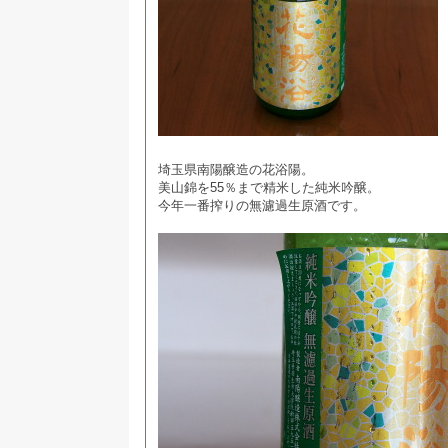
埼玉県南陽醸造の花浴陽。
美山錦を55％まで精米した純米吟醸。
今年一番搾りの無濾過生原酒です。