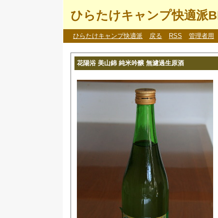
ひらたけキャンプ快適派B
ひらたけキャンプ快適派
戻る
RSS
管理者用
花陽浴 美山錦 純米吟醸 無濾過生原酒