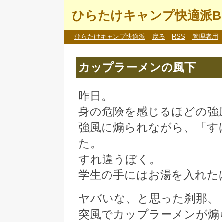
ひらたけキャンプ快適派B
ひらたけキャンプ快適派
戻る
RSS
管理者用
カップラーメンの風下
昨日。
身の危険を感じるほどの強
強風に煽られながら、「す
た。
すれ違うぼく。
学生の手にはお湯を入れた
ヤバいな、と思った刹那、
突風でカップラーメンが煽