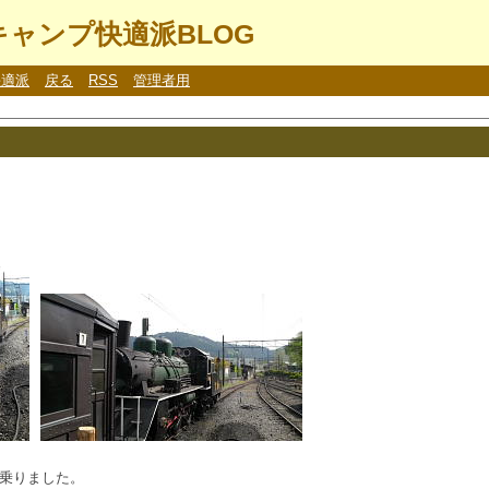
ャンプ快適派BLOG
快適派
戻る
RSS
管理者用
に乗りました。