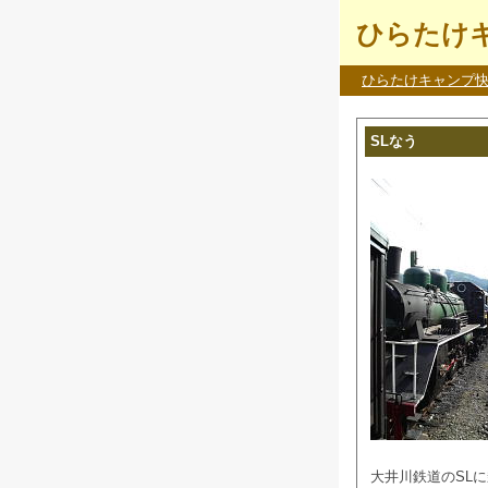
ひらたけキ
ひらたけキャンプ
SLなう
大井川鉄道のSL