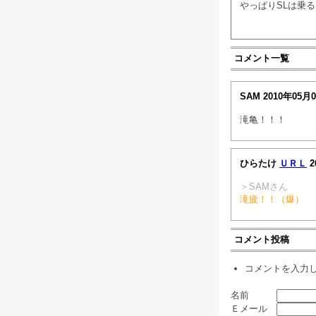
やっぱりSLは乗る
コメント一覧
SAM
2010年05月
滝亀！！！
ひらたけ
ＵＲＬ
2
＞SAMさん
滝疲！！（爆）
コメント投稿
コメントを入力
名前
Ｅメール