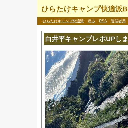
ひらたけキャンプ快適派B
ひらたけキャンプ快適派
戻る
RSS
管理者用
白井平キャンプレポUPし