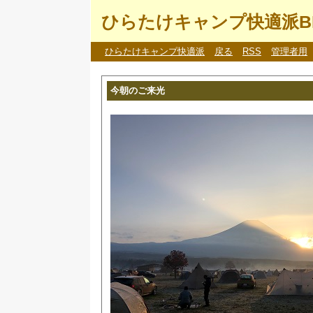
ひらたけキャンプ快適派B
ひらたけキャンプ快適派
戻る
RSS
管理者用
今朝のご来光