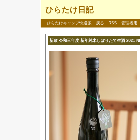
ひらたけ日記
ひらたけキャンプ快適派
戻る
RSS
管理者用
新政 令和三年度 新年純米しぼりたて生酒 2021 NEW Y