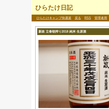
ひらたけ日記
ひらたけキャンプ快適派
戻る
RSS
管理者用
新政 立春朝搾り2018 純米 生原酒